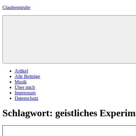
Zum
Glaubenstruhe
Inhalt
springen
Eine
private
Zelle
mit
biblischem
Inhalt
Menü
Artikel
Alle Beiträge
Musik
Über mich
Impressum
Datenschutz
Schlagwort:
geistliches Experim