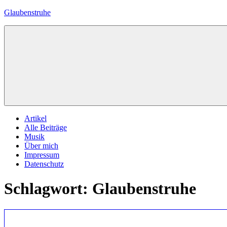
Zum
Glaubenstruhe
Inhalt
springen
Eine
private
Zelle
mit
biblischem
Inhalt
Menü
Artikel
Alle Beiträge
Musik
Über mich
Impressum
Datenschutz
Schlagwort:
Glaubenstruhe