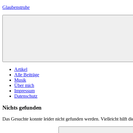
Zum
Glaubenstruhe
Inhalt
springen
Eine
private
Zelle
mit
biblischem
Inhalt
Menü
Artikel
Alle Beiträge
Musik
Über mich
Impressum
Datenschutz
Nichts gefunden
Das Gesuchte konnte leider nicht gefunden werden. Vielleicht hilft d
Suchen