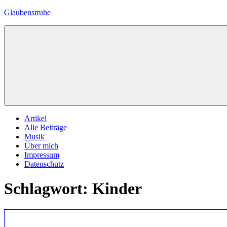
Zum
Glaubenstruhe
Inhalt
springen
Eine
private
Zelle
mit
biblischem
Inhalt
Menü
Artikel
Alle Beiträge
Musik
Über mich
Impressum
Datenschutz
Schlagwort:
Kinder