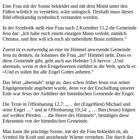
Eine Frau mit der Sonne bekleidet und mit dem Mond unter den
Füßen wörtlich zu verstehen, wäre unlogisch. Deshalb muss dieses
Bild offenkundig symbolisch verstanden werden.
In der Symbolik stellt eine Frau nach 2.Korinther 11,2 die Gemeinde
Jesu dar: „Ich habe euch einem einzigen Mann verlobt, nämlich
Christus, und ihm will ich euch als unberührte Braut zuführen.“
Zuerst ist es notwendig an eine im Himmel anwesende Gemeinde
Jesu zu denken, da Johannes die Frau „im“ Himmel sieht. Dass es
diese Gemeinde gibt, geht auch aus Hebräer 1,6 hervor: „Und
abermals, wenn er den Erstgeborenen einführt in die Welt, spricht er:
»Und es sollen ihn alle Engel Gottes anbeten.“
Das Wort „abermals“ zeigt an, dass schon früher Jesus von seiner
Engelgemeinde angebetet wurde, denn vor der Erschaffung unserer
Erde war Jesus der Anführer der himmlischen Gemeinde der Engel.
Die Texte in Offenbarung 12,7: „… der (Engelfürst) Michael und
seine Engel …“ und in Offenbarung 19,14: „ … Ihm (Jesus) folgten
auf weißen Pferden … die Heere des Himmels“, bestätigen diese
Erkenntnis von der himmlischen Gemeinde.
Man kann die prächtige Sonne, mit der die Frau bekleidet ist, als
Symbol für Kraft und anziehende Wärme verstehen. Die durch das