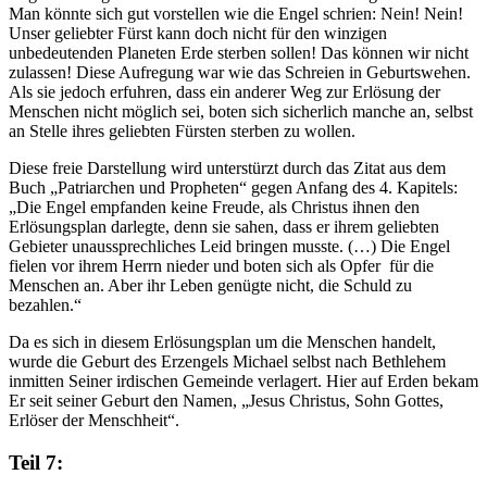
Man könnte sich gut vorstellen wie die Engel schrien: Nein! Nein!
Unser geliebter Fürst kann doch nicht für den winzigen
unbedeutenden Planeten Erde sterben sollen! Das können wir nicht
zulassen! Diese Aufregung war wie das Schreien in Geburtswehen.
Als sie jedoch erfuhren, dass ein anderer Weg zur Erlösung der
Menschen nicht möglich sei, boten sich sicherlich manche an, selbst
an Stelle ihres geliebten Fürsten sterben zu wollen.
Diese freie Darstellung wird unterstürzt durch das Zitat aus dem
Buch „Patriarchen und Propheten“ gegen Anfang des 4. Kapitels:
„Die Engel empfanden keine Freude, als Christus ihnen den
Erlösungsplan darlegte, denn sie sahen, dass er ihrem geliebten
Gebieter unaussprechliches Leid bringen musste. (…) Die Engel
fielen vor ihrem Herrn nieder und boten sich als Opfer für die
Menschen an. Aber ihr Leben genügte nicht, die Schuld zu
bezahlen.“
Da es sich in diesem Erlösungsplan um die Menschen handelt,
wurde die Geburt des Erzengels Michael selbst nach Bethlehem
inmitten Seiner irdischen Gemeinde verlagert. Hier auf Erden bekam
Er seit seiner Geburt den Namen, „Jesus Christus, Sohn Gottes,
Erlöser der Menschheit“.
Teil 7: