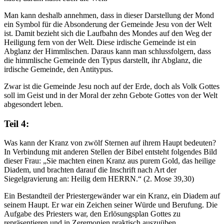
Man kann deshalb annehmen, dass in dieser Darstellung der Mond
ein Symbol für die Absonderung der Gemeinde Jesu von der Welt
ist. Damit bezieht sich die Laufbahn des Mondes auf den Weg der
Heiligung fern von der Welt. Diese irdische Gemeinde ist ein
Abglanz der Himmlischen. Daraus kann man schlussfolgern, dass
die himmlische Gemeinde den Typus darstellt, ihr Abglanz, die
irdische Gemeinde, den Antitypus.
Zwar ist die Gemeinde Jesu noch auf der Erde, doch als Volk Gottes
soll im Geist und in der Moral der zehn Gebote Gottes von der Welt
abgesondert leben.
Teil 4:
Was kann der Kranz von zwölf Sternen auf ihrem Haupt bedeuten?
In Verbindung mit anderen Stellen der Bibel entsteht folgendes Bild
dieser Frau: „Sie machten einen Kranz aus purem Gold, das heilige
Diadem, und brachten darauf die Inschrift nach Art der
Siegelgravierung an: Heilig dem HERRN.“ (2. Mose 39,30)
Ein Bestandteil der Priestergewänder war ein Kranz, ein Diadem auf
seinem Haupt. Er war ein Zeichen seiner Würde und Berufung. Die
Aufgabe des Priesters war, den Erlösungsplan Gottes zu
repräsentieren und in Zeremonien praktisch auszuüben.