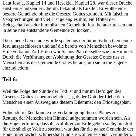
Laut Jesaja, Kapitel 14 und Hesekiel, Kapitel 28, war dieser Drache
einst ein schützender Cherub, bekannt als Luzifer. Er wollte eine
bessere Gemeinde ohne die Gesetze Gottes gründen. Mit falschen
Versprechungen und viel List gelang es ihm, ein Drittel der
Belegschaft aus der himmlischen Gemeinde Jesu herauszureisen und
in seine neu entstandene Gemeinde zu locken.
Diese neue Gemeinde wurde später aus der himmlischen Gemeinde
Jesu ausgeschlossen und auf die bereits von Menschen bewohnte
Erde verbannt. Auf Erden war Satans Plan derselbe wie im Himmel:
Durch die Verführung zur Ablehnung der Gesetze Gottes riss er
Menschen aus der Gemeinde Gottes heraus, um sie in die Eigene
einzugliedern.
Teil 6:
Weil die Folge der Sünde der Tod ist und nur im Befolgen des
Gesetzes Gottes Leben möglich ist, gab der Gott der Liebe den
Menschen einen Ausweg aus diesem Dilemma: den Erlösungsplan.
Folgendermaßen könnte die Verkündigung dieses Planes zur
Rettung der Menschen im Himmel aufgenommen worden sein. Als
die Engel erfuhren, dass ihr Anführer zur Erde gehen sollte, um dort
für die sündige Welt zu sterben, war das für die ganze Gemeinde der
Engel unerträglich schmerzhaft und sie wollten es sogar verhindern.