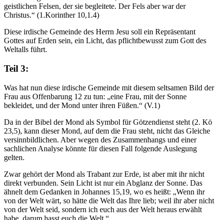
geistlichen Felsen, der sie begleitete. Der Fels aber war der
Christus.“ (1.Korinther 10,1.4)
Diese irdische Gemeinde des Herrn Jesu soll ein Repräsentant
Gottes auf Erden sein, ein Licht, das pflichtbewusst zum Gott des
Weltalls führt.
Teil 3:
Was hat nun diese irdische Gemeinde mit diesem seltsamen Bild der
Frau aus Offenbarung 12 zu tun: „eine Frau, mit der Sonne
bekleidet, und der Mond unter ihren Füßen.“ (V.1)
Da in der Bibel der Mond als Symbol für Götzendienst steht (2. Kö
23,5), kann dieser Mond, auf dem die Frau steht, nicht das Gleiche
versinnbildlichen. Aber wegen des Zusammenhangs und einer
sachlichen Analyse könnte für diesen Fall folgende Auslegung
gelten.
Zwar gehört der Mond als Trabant zur Erde, ist aber mit ihr nicht
direkt verbunden. Sein Licht ist nur ein Abglanz der Sonne. Das
ähnelt dem Gedanken in Johannes 15,19, wo es heißt: „Wenn ihr
von der Welt wärt, so hätte die Welt das Ihre lieb; weil ihr aber nicht
von der Welt seid, sondern ich euch aus der Welt heraus erwählt
habe, darum hasst euch die Welt.“