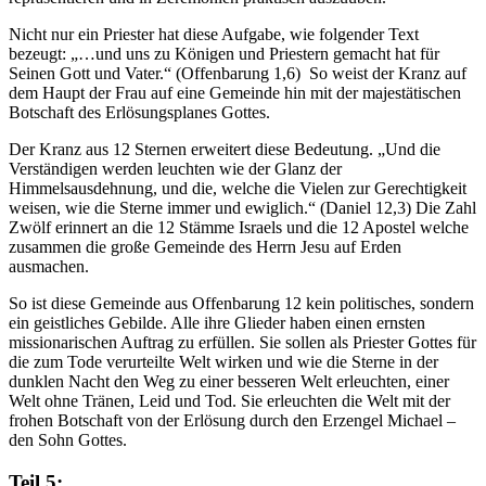
Nicht nur ein Priester hat diese Aufgabe, wie folgender Text
bezeugt: „…und uns zu Königen und Priestern gemacht hat für
Seinen Gott und Vater.“ (Offenbarung 1,6) So weist der Kranz auf
dem Haupt der Frau auf eine Gemeinde hin mit der majestätischen
Botschaft des Erlösungsplanes Gottes.
Der Kranz aus 12 Sternen erweitert diese Bedeutung. „Und die
Verständigen werden leuchten wie der Glanz der
Himmelsausdehnung, und die, welche die Vielen zur Gerechtigkeit
weisen, wie die Sterne immer und ewiglich.“ (Daniel 12,3) Die Zahl
Zwölf erinnert an die 12 Stämme Israels und die 12 Apostel welche
zusammen die große Gemeinde des Herrn Jesu auf Erden
ausmachen.
So ist diese Gemeinde aus Offenbarung 12 kein politisches, sondern
ein geistliches Gebilde. Alle ihre Glieder haben einen ernsten
missionarischen Auftrag zu erfüllen. Sie sollen als Priester Gottes für
die zum Tode verurteilte Welt wirken und wie die Sterne in der
dunklen Nacht den Weg zu einer besseren Welt erleuchten, einer
Welt ohne Tränen, Leid und Tod. Sie erleuchten die Welt mit der
frohen Botschaft von der Erlösung durch den Erzengel Michael –
den Sohn Gottes.
Teil 5: