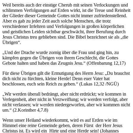
Weil bereits auch der einstige Cherub mit seinen Verlockungen und
schlimmen Verfolgungen auf Erden wirkt, ist die Treue und Reinheit
der Glieder dieser Gemeinde Gottes nicht immer zufriedenstellend.
Aber es gab zu jeder Zeit auch solche Menschen, die trotz
verschiedener Irrlehren und Verfolgungen in großen körperlichen
und geistlichen Leiden sichtbar geschwächt, ihrer Berufung durch
Jesus Christus treu geblieben sind. Die Bibel bezeichnet sie als „die
Übrigen“.
„Und der Drache wurde zornig über die Frau und ging hin, zu
kämpfen gegen die Übrigen von ihrem Geschlecht, die Gottes
Gebote halten und haben das Zeugnis Jesu.“ (Offenbarung 12,17)
Für diese Übrigen gilt die Ermutigung des Herrn Jesu: „Du brauchst
dich nicht zu fürchten, kleine Herde! Denn euer Vater hat
beschlossen, euch sein Reich zu geben.“ (Lukas 12,32 /NGÜ)
„Wir werden überall bedrängt, aber nicht erdrückt; wir kommen in
Verlegenheit, aber nicht in Verzweiflung; wir werden verfolgt, aber
nicht verlassen; wir werden niedergeworfen, aber wir kommen nicht
um.“ (2.Korinther 4,7.8)
Wenn unser Heiland wiederkommt, wird es auf Erden wie im
Himmel eine reine Gemeinde geben, deren Fürst der Herr Jesus
Christus ist. Es wird ein Hirte und eine Herde sein! (Johannes