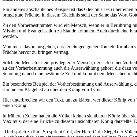
Ein anderes anschauliches Beispiel ist das Gleichnis Jesu über eine
bringt gute Früchte. In diesem Gleichnis stellt der Same das Wort Go
Zu den Vorherbestimmten wird ein Mensch, wenn er in Berührung mit d
Mission und Evangelisation zu Stande kommen. Auch durch eine Krank
werden.
Man muss davon ausgehen, dass er ein geeigneter Ton, ein formbares M
Früchte hervor zu bringen vermag.
Solch ein Mensch ist ein privilegierter Mensch, der sich seiner Vorhe
zu der Vorherbestimmung auch die Auserwählung gehört, die dazu verp
Schulung dauert eine bestimmte Zeit und kommt dem Menschen nicht im
Ein besonderes Beispiel der Vorherbestimmung und Auserwählung, das 
stimme ein Klagelied an über den König von Tyrus.“
Hier unterbrechen wir den Text, um zu klären, wer dieser König von T
einen König.
In früheren Zeiten hatten die Völker keinen sichtbaren König über sic
Maximus, der eine Brücke zu diesem unsichtbaren König darstellte. De
„Und sprich zu ihm: So spricht Gott, der Herr: O du Siegel der Voll