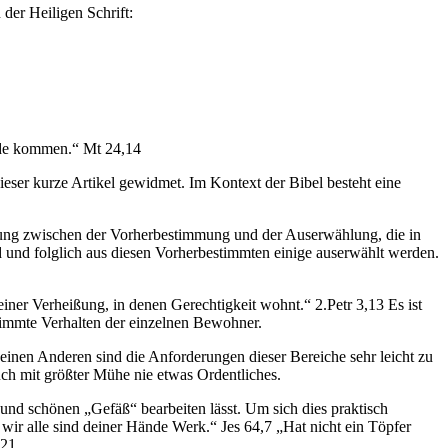
 der Heiligen Schrift:
nde kommen.“ Mt 24,14
ser kurze Artikel gewidmet. Im Kontext der Bibel besteht eine
eidung zwischen der Vorherbestimmung und der Auserwählung, die in
 und folglich aus diesen Vorherbestimmten einige auserwählt werden.
ner Verheißung, in denen Gerechtigkeit wohnt.“ 2.Petr 3,13 Es ist
estimmte Verhalten der einzelnen Bewohner.
einen Anderen sind die Anforderungen dieser Bereiche sehr leicht zu
uch mit größter Mühe nie etwas Ordentliches.
nd schönen „Gefäß“ bearbeiten lässt. Um sich dies praktisch
 wir alle sind deiner Hände Werk.“ Jes 64,7 „Hat nicht ein Töpfer
,21