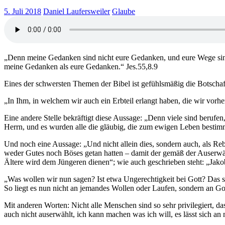
5. Juli 2018
Daniel Laufersweiler
Glaube
„Denn meine Gedanken sind nicht eure Gedanken, und eure Wege sind 
meine Gedanken als eure Gedanken.“ Jes.55,8.9
Eines der schwersten Themen der Bibel ist gefühlsmäßig die Botschaf
„In Ihm, in welchem wir auch ein Erbteil erlangt haben, die wir vorh
Eine andere Stelle bekräftigt diese Aussage: „Denn viele sind berufen
Herrn, und es wurden alle die gläubig, die zum ewigen Leben besti
Und noch eine Aussage: „Und nicht allein dies, sondern auch, als Re
weder Gutes noch Böses getan hatten – damit der gemäß der Auserwäh
Ältere wird dem Jüngeren dienen“; wie auch geschrieben steht: „Jakob
„Was wollen wir nun sagen? Ist etwa Ungerechtigkeit bei Gott? Das s
So liegt es nun nicht an jemandes Wollen oder Laufen, sondern an G
Mit anderen Worten: Nicht alle Menschen sind so sehr privilegiert, 
auch nicht auserwählt, ich kann machen was ich will, es lässt sich a