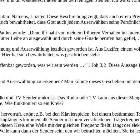
Gottes, und du wandeltest mitten unter den feurigen Steinen. Du warst 
m Namens, Luzifer. Diese Beschreibung zeigt, dass auch er ein Privil
ich bewahrheitet, dass Gott auch jedem Auserwählten seine Persönlichk
us Paulus wurde: „Denn ihr habt von meinem früheren Verhalten im Jude
Mutter Leibe an ausgewählt und durch seine Gnade berufen hat, gefiel,
mung und Auserwählung letztlich geworden ist. Aus Luzifer, einem vo
 Hier hat sich bewahrheitet, was geschrieben steht:
 offenbar geworden, was wir sein werden …“ 1.Joh,3,2 Diese Aussage is
und Auserwählung zu erkennen? Man könnte dieses Geschehen mit dem p
adio und TV Sender umkreist. Das Radio oder TV kann aus dieser Meng
. Wie funktioniert so ein Kreis?
ervorruft, ertönt z.B. bei den Klavierspielen, bei einem bestimmten Ton
Empfängers kommen alle Sender mit ihren verschiedenen Trägerfrequen
iesen Kreis eine Welle mit der gleichen Frequenz fließt, fängt der ele
Welle kann dann der Sender sein, den wir betrachten möchten. Sie ist j