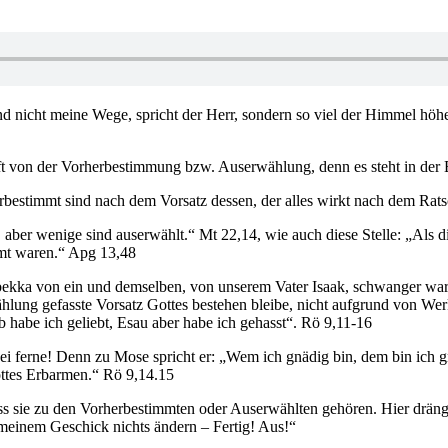
nicht meine Wege, spricht der Herr, sondern so viel der Himmel höher
t von der Vorherbestimmung bzw. Auserwählung, denn es steht in der B
erbestimmt sind nach dem Vorsatz dessen, der alles wirkt nach dem Rats
, aber wenige sind auserwählt.“ Mt 22,14, wie auch diese Stelle: „Als 
mmt waren.“ Apg 13,48
bekka von ein und demselben, von unserem Vater Isaak, schwanger war,
lung gefasste Vorsatz Gottes bestehen bleibe, nicht aufgrund von Wer
 habe ich geliebt, Esau aber habe ich gehasst“. Rö 9,11-16
ei ferne! Denn zu Mose spricht er: „Wem ich gnädig bin, dem bin ich 
ottes Erbarmen.“ Rö 9,14.15
dass sie zu den Vorherbestimmten oder Auserwählten gehören. Hier dräng
n meinem Geschick nichts ändern – Fertig! Aus!“