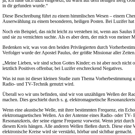
ja, ich hatte dich dazu eingesetzt; du warst auf dem heiligen Berg 
in dir gefunden wurde.“
Diese Beschreibung führt zu einem himmlischen Wesen – einem Cherubi
Auserwählung zu einem besonderen, heiligen Posten. Bei Luzifer hat s
Noch ein Beispiel, das nicht leicht zu verstehen ist, wenn aus Saul
und sie zu vernichten suchte. Als es aber dem, der mich von meiner 
Bedenken wir, was von den beiden Privilegierten durch Vorherbestim
Verfolger wurde der Apostel Paulus, der größte Missionar aller Zeiten.
„Meine Lieben, wir sind schon Gottes Kinder; es ist aber noch nicht
letztlich Positives offenbar, bei Luzifer erschreckend Negatives.
Was ist nun ist dieser kleinen Studie zum Thema Vorherbestimmung 
Radio- und TV-Technik genutzt wird.
Überall wo wir uns befinden, sind wir von unzähligen Wellen der R
machen. Dies geschieht durch s. g. elektromagnetische Resonanzkreise
Wenn eine akustische Welle, mit ihrer bestimmten Frequenz, ein Echo h
elektromagnetischen Wellen. An der Antenne eines Radio- oder TV- 
Resonanzkreis, der seine eigene Frequenz vorweist. Wenn jetzt durch d
diesem Kreis hängen. Alle anderen Wellen fließen durch. Diese eine 
elektronische Kreise wird sie verstärkt, hörbar und sichtbar gemacht.