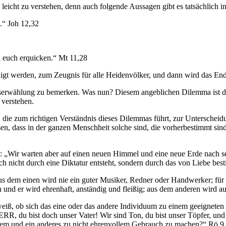
 leicht zu verstehen, denn auch folgende Aussagen gibt es tatsächlich in
.“ Joh 12,32
ch euch erquicken.“ Mt 11,28
igt werden, zum Zeugnis für alle Heidenvölker, und dann wird das E
serwählung zu bemerken. Was nun? Diesem angeblichen Dilemma ist die
 verstehen.
n, die zum richtigen Verständnis dieses Dilemmas führt, zur Untersch
n, dass in der ganzen Menschheit solche sind, die vorherbestimmt sind
 „Wir warten aber auf einen neuen Himmel und eine neue Erde nach sei
 auch nicht durch eine Diktatur entsteht, sondern durch das von Liebe b
s dem einen wird nie ein guter Musiker, Redner oder Handwerker; für 
und er wird ehrenhaft, anständig und fleißig; aus dem anderen wird a
iß, ob sich das eine oder das andere Individuum zu einem geeigneten u
ERR, du bist doch unser Vater! Wir sind Ton, du bist unser Töpfer, und
em und ein anderes zu nicht ehrenvollem Gebrauch zu machen?“ Rö 9