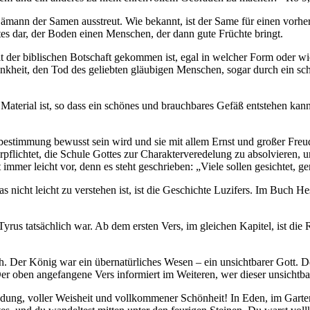
n Sämann der Samen ausstreut. Wie bekannt, ist der Same für einen vorh
ttes dar, der Boden einen Menschen, der dann gute Früchte bringt.
er biblischen Botschaft gekommen ist, egal in welcher Form oder wie s
heit, den Tod des geliebten gläubigen Menschen, sogar durch ein schön
aterial ist, so dass ein schönes und brauchbares Gefäß entstehen kann 
rbestimmung bewusst sein wird und sie mit allem Ernst und großer Freude 
flichtet, die Schule Gottes zur Charakterveredelung zu absolvieren, u
mer leicht vor, denn es steht geschrieben: „Viele sollen gesichtet, ge
nicht leicht zu verstehen ist, ist die Geschichte Luzifers. Im Buch H
yrus tatsächlich war. Ab dem ersten Vers, im gleichen Kapitel, ist die
h. Der König war ein übernatürliches Wesen – ein unsichtbarer Gott. De
r oben angefangene Vers informiert im Weiteren, wer dieser unsichtbar
endung, voller Weisheit und vollkommener Schönheit! In Eden, im Garte