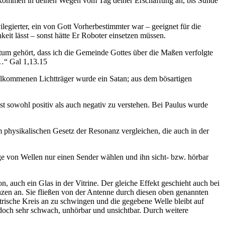
vollkommen in deinen Wegen vom Tag deiner Erschaffung an, bis Sünde
egierter, ein von Gott Vorherbestimmter war – geeignet für die
eit lässt – sonst hätte Er Roboter einsetzen müssen.
ntum gehört, dass ich die Gemeinde Gottes über die Maßen verfolgte
 …“ Gal 1,13.15
llkommenen Lichtträger wurde ein Satan; aus dem bösartigen
t sowohl positiv als auch negativ zu verstehen. Bei Paulus wurde
hysikalischen Gesetz der Resonanz vergleichen, die auch in der
e von Wellen nur einen Sender wählen und ihn sicht- bzw. hörbar
, auch ein Glas in der Vitrine. Der gleiche Effekt geschieht auch bei
zen an. Sie fließen von der Antenne durch diesen oben genannten
ktrische Kreis an zu schwingen und die gegebene Welle bleibt auf
edoch sehr schwach, unhörbar und unsichtbar. Durch weitere