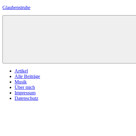
Zum
Glaubenstruhe
Inhalt
springen
Eine
private
Zelle
mit
biblischem
Inhalt
Menü
Artikel
Alle Beiträge
Musik
Über mich
Impressum
Datenschutz