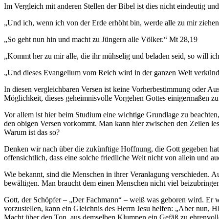
Im Vergleich mit anderen Stellen der Bibel ist dies nicht eindeutig und
„Und ich, wenn ich von der Erde erhöht bin, werde alle zu mir ziehen
„So geht nun hin und macht zu Jüngern alle Völker.“ Mt 28,19
„Kommt her zu mir alle, die ihr mühselig und beladen seid, so will i
„Und dieses Evangelium vom Reich wird in der ganzen Welt verkünd
In diesen vergleichbaren Versen ist keine Vorherbestimmung oder Au
Möglichkeit, dieses geheimnisvolle Vorgehen Gottes einigermaßen zu
Vor allem ist hier beim Studium eine wichtige Grundlage zu beachte
den obigen Versen vorkommt. Man kann hier zwischen den Zeilen lese
Warum ist das so?
Denken wir nach über die zukünftige Hoffnung, die Gott gegeben hat:
offensichtlich, dass eine solche friedliche Welt nicht von allein und
Wie bekannt, sind die Menschen in ihrer Veranlagung verschieden. Au
bewältigen. Man braucht dem einen Menschen nicht viel beizubringen 
Gott, der Schöpfer – „Der Fachmann“ – weiß was geboren wird. Er we
vorzustellen, kann ein Gleichnis des Herrn Jesu helfen: „Aber nun, H
Macht über den Ton, aus demselben Klumpen ein Gefäß zu ehrenvoll