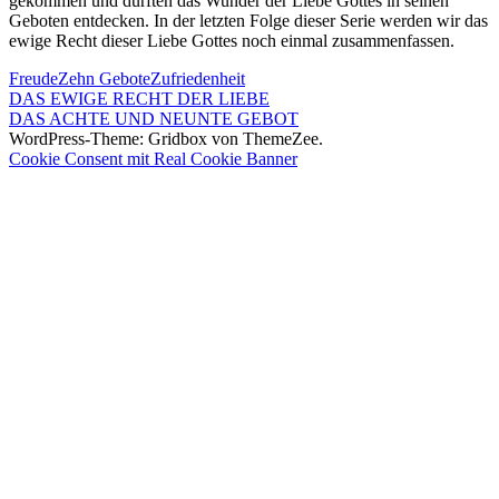
gekommen und durften das Wunder der Liebe Gottes in seinen
Geboten entdecken. In der letzten Folge dieser Serie werden wir das
ewige Recht dieser Liebe Gottes noch einmal zusammenfassen.
Freude
Zehn Gebote
Zufriedenheit
Beitragsnavigation
Vorheriger
DAS EWIGE RECHT DER LIEBE
Beitrag:
Nächster
DAS ACHTE UND NEUNTE GEBOT
Beitrag:
WordPress-Theme: Gridbox von ThemeZee.
Cookie Consent mit Real Cookie Banner