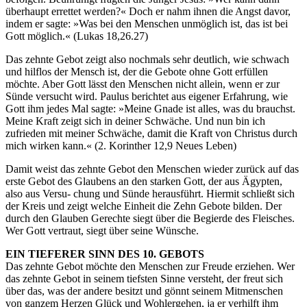
überhaupt errettet werden?« Doch er nahm ihnen die Angst davor,
indem er sagte: »Was bei den Menschen unmöglich ist, das ist bei
Gott möglich.« (Lukas 18,26.27)
Das zehnte Gebot zeigt also nochmals sehr deutlich, wie schwach
und hilflos der Mensch ist, der die Gebote ohne Gott erfüllen
möchte. Aber Gott lässt den Menschen nicht allein, wenn er zur
Sünde versucht wird. Paulus berichtet aus eigener Erfahrung, wie
Gott ihm jedes Mal sagte: »Meine Gnade ist alles, was du brauchst.
Meine Kraft zeigt sich in deiner Schwäche. Und nun bin ich
zufrieden mit meiner Schwäche, damit die Kraft von Christus durch
mich wirken kann.« (2. Korinther 12,9 Neues Leben)
Damit weist das zehnte Gebot den Menschen wieder zurück auf das
erste Gebot des Glaubens an den starken Gott, der aus Ägypten,
also aus Versu- chung und Sünde herausführt. Hiermit schließt sich
der Kreis und zeigt welche Einheit die Zehn Gebote bilden. Der
durch den Glauben Gerechte siegt über die Begierde des Fleisches.
Wer Gott vertraut, siegt über seine Wünsche.
EIN TIEFERER SINN DES 10. GEBOTS
Das zehnte Gebot möchte den Menschen zur Freude erziehen. Wer
das zehnte Gebot in seinem tiefsten Sinne versteht, der freut sich
über das, was der andere besitzt und gönnt seinem Mitmenschen
von ganzem Herzen Glück und Wohlergehen, ja er verhilft ihm