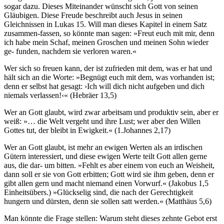
sogar dazu. Dieses Miteinander wünscht sich Gott von seinen
Gläubigen. Diese Freude beschreibt auch Jesus in seinen
Gleichnissen in Lukas 15. Will man dieses Kapitel in einem Satz
zusammen-fassen, so könnte man sagen: »Freut euch mit mir, denn
ich habe mein Schaf, meinen Groschen und meinen Sohn wieder
ge- funden, nachdem sie verloren waren.«
Wer sich so freuen kann, der ist zufrieden mit dem, was er hat und
hält sich an die Worte: »Begnügt euch mit dem, was vorhanden ist;
denn er selbst hat gesagt: ›Ich will dich nicht aufgeben und dich
niemals verlassen!‹« (Hebräer 13,5)
Wer an Gott glaubt, wird zwar arbeitsam und produktiv sein, aber er
weiß: »… die Welt vergeht und ihre Lust; wer aber den Willen
Gottes tut, der bleibt in Ewigkeit.« (1.Johannes 2,17)
Wer an Gott glaubt, ist mehr an ewigen Werten als an irdischen
Gütern interessiert, und diese ewigen Werte teilt Gott allen gerne
aus, die dar- um bitten. »Fehlt es aber einem von euch an Weisheit,
dann soll er sie von Gott erbitten; Gott wird sie ihm geben, denn er
gibt allen gern und macht niemand einen Vorwurf.« (Jakobus 1,5
Einheitsübers.) »Glückselig sind, die nach der Gerechtigkeit
hungern und dürsten, denn sie sollen satt werden.« (Matthäus 5,6)
Man könnte die Frage stellen: Warum steht dieses zehnte Gebot erst