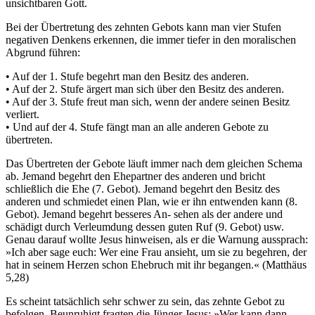
unsichtbaren Gott.
Bei der Übertretung des zehnten Gebots kann man vier Stufen
negativen Denkens erkennen, die immer tiefer in den moralischen
Abgrund führen:
• Auf der 1. Stufe begehrt man den Besitz des anderen.
• Auf der 2. Stufe ärgert man sich über den Besitz des anderen.
• Auf der 3. Stufe freut man sich, wenn der andere seinen Besitz
verliert.
• Und auf der 4. Stufe fängt man an alle anderen Gebote zu
übertreten.
Das Übertreten der Gebote läuft immer nach dem gleichen Schema
ab. Jemand begehrt den Ehepartner des anderen und bricht
schließlich die Ehe (7. Gebot). Jemand begehrt den Besitz des
anderen und schmiedet einen Plan, wie er ihn entwenden kann (8.
Gebot). Jemand begehrt besseres An- sehen als der andere und
schädigt durch Verleumdung dessen guten Ruf (9. Gebot) usw.
Genau darauf wollte Jesus hinweisen, als er die Warnung aussprach:
»Ich aber sage euch: Wer eine Frau ansieht, um sie zu begehren, der
hat in seinem Herzen schon Ehebruch mit ihr begangen.« (Matthäus
5,28)
Es scheint tatsächlich sehr schwer zu sein, das zehnte Gebot zu
befolgen. Beunruhigt fragten die Jünger Jesus: »Wer kann dann