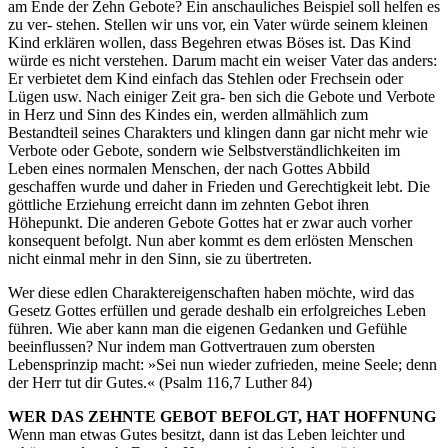
am Ende der Zehn Gebote? Ein anschauliches Beispiel soll helfen es
zu ver- stehen. Stellen wir uns vor, ein Vater würde seinem kleinen
Kind erklären wollen, dass Begehren etwas Böses ist. Das Kind
würde es nicht verstehen. Darum macht ein weiser Vater das anders:
Er verbietet dem Kind einfach das Stehlen oder Frechsein oder
Lügen usw. Nach einiger Zeit gra- ben sich die Gebote und Verbote
in Herz und Sinn des Kindes ein, werden allmählich zum
Bestandteil seines Charakters und klingen dann gar nicht mehr wie
Verbote oder Gebote, sondern wie Selbstverständlichkeiten im
Leben eines normalen Menschen, der nach Gottes Abbild
geschaffen wurde und daher in Frieden und Gerechtigkeit lebt. Die
göttliche Erziehung erreicht dann im zehnten Gebot ihren
Höhepunkt. Die anderen Gebote Gottes hat er zwar auch vorher
konsequent befolgt. Nun aber kommt es dem erlösten Menschen
nicht einmal mehr in den Sinn, sie zu übertreten.
Wer diese edlen Charaktereigenschaften haben möchte, wird das
Gesetz Gottes erfüllen und gerade deshalb ein erfolgreiches Leben
führen. Wie aber kann man die eigenen Gedanken und Gefühle
beeinflussen? Nur indem man Gottvertrauen zum obersten
Lebensprinzip macht: »Sei nun wieder zufrieden, meine Seele; denn
der Herr tut dir Gutes.« (Psalm 116,7 Luther 84)
WER DAS ZEHNTE GEBOT BEFOLGT, HAT HOFFNUNG
Wenn man etwas Gutes besitzt, dann ist das Leben leichter und