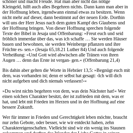
schöner und macht Freude. Hat man aber nicht das nötige
Kleingeld, hilft auch alles Begehren nichts. Dann kann man aber in
der Hoffnung leben, irgendwann einmal etwas zu besitzen. Wenn
nicht mehr auf dieser, dann bestimmt auf der neuen Erde. Dorthin
will uns der Herr Jesus nach dem guten Kampf des Glaubens und
der Hoffnung bringen. Von dieser Hoffnung sprechen folgende
Texte der Bibel in Jesaja und Offenbarung: »Freut euch und seid
fröhlich immerdar über das, was ich schaffe … Sie werden Häuser
bauen und bewohnen, sie werden Weinberge pflanzen und ihre
Früchte es- sen.« (Jesaja 65,18.21 Luther 84) Und auch folgende
Verheißung: »Und Gott wird abwischen alle Tränen von ihren
Augen … denn das Erste ist vergan- gen.« (Offenbarung 21,4)
Bis dahin aber gelten die Worte in Hebräer 13,5: »Begnügt euch mit
dem, was vorhanden ist; denn er selbst hat gesagt: ›Ich will dich
nicht aufgeben und dich niemals verlassen!‹«
»Du wirst nichts begehren von dem, was dein Nächster hat!« Wer
einen solchen Charakter besitzt, der ist zufrieden mit dem, was er
hat, und lebt mit Frieden im Herzen und in der Hoffnung auf eine
bessere Zukunft.
Wer für immer in Frieden und Gerechtigkeit leben möchte, braucht
nur zehn Gebote, oder besser, wie wir entdeckt haben, zehn
Charaktereigenschaften. Vielleicht sind wir ein wenig ins Staunen