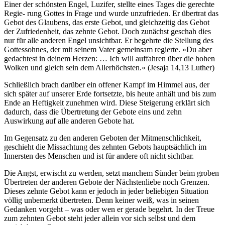
Einer der schönsten Engel, Luzifer, stellte eines Tages die gerechte
Regie- rung Gottes in Frage und wurde unzufrieden. Er übertrat das
Gebot des Glaubens, das erste Gebot, und gleichzeitig das Gebot
der Zufriedenheit, das zehnte Gebot. Doch zunächst geschah dies
nur für alle anderen Engel unsichtbar. Er begehrte die Stellung des
Gottessohnes, der mit seinem Vater gemeinsam regierte. »Du aber
gedachtest in deinem Herzen: … Ich will auffahren über die hohen
Wolken und gleich sein dem Allerhöchsten.« (Jesaja 14,13 Luther)
Schließlich brach darüber ein offener Kampf im Himmel aus, der
sich später auf unserer Erde fortsetzte, bis heute anhält und bis zum
Ende an Heftigkeit zunehmen wird. Diese Steigerung erklärt sich
dadurch, dass die Übertretung der Gebote eins und zehn
Auswirkung auf alle anderen Gebote hat.
Im Gegensatz zu den anderen Geboten der Mitmenschlichkeit,
geschieht die Missachtung des zehnten Gebots hauptsächlich im
Innersten des Menschen und ist für andere oft nicht sichtbar.
Die Angst, erwischt zu werden, setzt manchem Sünder beim groben
Übertreten der anderen Gebote der Nächstenliebe noch Grenzen.
Dieses zehnte Gebot kann er jedoch in jeder beliebigen Situation
völlig unbemerkt übertreten. Denn keiner weiß, was in seinen
Gedanken vorgeht – was oder wen er gerade begehrt. In der Treue
zum zehnten Gebot steht jeder allein vor sich selbst und dem