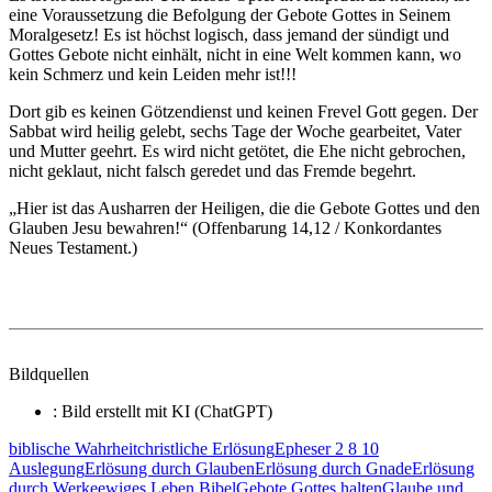
eine Voraussetzung die Befolgung der Gebote Gottes in Seinem
Moralgesetz! Es ist höchst logisch, dass jemand der sündigt und
Gottes Gebote nicht einhält, nicht in eine Welt kommen kann, wo
kein Schmerz und kein Leiden mehr ist!!!
Dort gib es keinen Götzendienst und keinen Frevel Gott gegen. Der
Sabbat wird heilig gelebt, sechs Tage der Woche gearbeitet, Vater
und Mutter geehrt. Es wird nicht getötet, die Ehe nicht gebrochen,
nicht geklaut, nicht falsch geredet und das Fremde begehrt.
„Hier ist das Ausharren der Heiligen, die die Gebote Gottes und den
Glauben Jesu bewahren!“ (Offenbarung 14,12 / Konkordantes
Neues Testament.)
Bildquellen
: Bild erstellt mit KI (ChatGPT)
biblische Wahrheit
christliche Erlösung
Epheser 2 8 10
Auslegung
Erlösung durch Glauben
Erlösung durch Gnade
Erlösung
durch Werke
ewiges Leben Bibel
Gebote Gottes halten
Glaube und