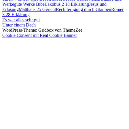
Werke
gute Werke Bibel
Jakobus 2 18 Erklärung
Jesus und
Erlösung
Matthäus 25 Gericht
Rechtfertigung durch Glauben
Römer
3 28 Erklärung
Beitragsnavigation
Vorheriger
Es war alles sehr gut
Beitrag:
Nächster
Unter einem Dach
Beitrag:
WordPress-Theme: Gridbox von ThemeZee.
Cookie Consent mit Real Cookie Banner