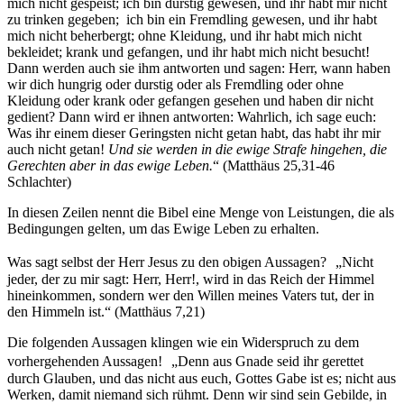
mich nicht gespeist; ich bin durstig gewesen, und ihr habt mir nicht
zu trinken gegeben; ich bin ein Fremdling gewesen, und ihr habt
mich nicht beherbergt; ohne Kleidung, und ihr habt mich nicht
bekleidet; krank und gefangen, und ihr habt mich nicht besucht!
Dann werden auch sie ihm antworten und sagen: Herr, wann haben
wir dich hungrig oder durstig oder als Fremdling oder ohne
Kleidung oder krank oder gefangen gesehen und haben dir nicht
gedient? Dann wird er ihnen antworten: Wahrlich, ich sage euch:
Was ihr einem dieser Geringsten nicht getan habt, das habt ihr mir
auch nicht getan!
Und sie werden in die ewige Strafe hingehen, die
Gerechten aber in das ewige Leben.
“ (Matthäus 25,31-46
Schlachter)
In diesen Zeilen nennt die Bibel eine Menge von Leistungen, die als
Bedingungen gelten, um das Ewige Leben zu erhalten.
Was sagt selbst der Herr Jesus zu den obigen Aussagen? „Nicht
jeder, der zu mir sagt: Herr, Herr!, wird in das Reich der Himmel
hineinkommen, sondern wer den Willen meines Vaters tut, der in
den Himmeln ist.“ (Matthäus 7,21)
Die folgenden Aussagen klingen wie ein Widerspruch zu dem
vorhergehenden Aussagen! „Denn aus Gnade seid ihr gerettet
durch Glauben, und das nicht aus euch, Gottes Gabe ist es; nicht aus
Werken, damit niemand sich rühmt. Denn wir sind sein Gebilde, in