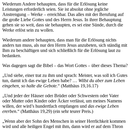
Wiederum Andere behaupten, dass für die Erlösung keine
Leistungen erforderlich seien. Sie ist absolut ohne jegliche
Anstrengung – Werke – erreichbar. Das alles mit der Berufung auf
die große Liebe Gottes und des Herrn Jesus. In ihrer Behauptung
gehen sie so weit, dass sie behaupten, es sei eine Sünde, durch die
Werke erlöst sein zu wollen.
Wiederum andere behaupten, dass man für die Erlösung nichts
anders tun muss, als nur den Herrn Jesus anzubeten, sich ständig mit
Ihm zu beschäftigen und sich schließlich für die Erlösung laut zu
bedanken.
Was dagegen sagt die Bibel – das Wort Gottes – über dieses Thema?
„Und siehe, einer trat zu ihm und sprach: Meister, was soll ich Gutes
tun, damit ich das ewige Leben habe? …
Willst du aber zum Leben
eingehen, so halte die Gebote.
“ (Matthäus 19,16.17)
„Und jeder der Häuser oder Brüder oder Schwestern oder Vater
oder Mutter oder Kinder oder Äcker verlässt, um meines Namens
willen, der wird’s hundertfach empfangen und
das ewige Leben
ererben
.“ (Matthäus 19,29) (ein sehr teurer Preis.)
„Wenn aber der Sohn des Menschen in seiner Herrlichkeit kommen
wird und alle heiligen Engel mit ihm, dann wird er auf dem Thron