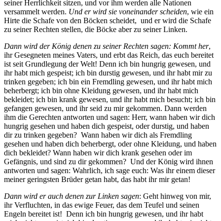
seiner Herrlichkeit sitzen, und vor ihm werden alle Nationen
versammelt werden.
Und er wird sie voneinander scheiden
, wie ein
Hirte die Schafe von den Böcken scheidet, und er wird die Schafe
zu seiner Rechten stellen, die Böcke aber zu seiner Linken.
Dann wird der König denen zu seiner Rechten sagen: Kommt her
,
ihr Gesegneten meines Vaters, und erbt das Reich, das euch bereitet
ist seit Grundlegung der Welt! Denn ich bin hungrig gewesen, und
ihr habt mich gespeist; ich bin durstig gewesen, und ihr habt mir zu
trinken gegeben; ich bin ein Fremdling gewesen, und ihr habt mich
beherbergt; ich bin ohne Kleidung gewesen, und ihr habt mich
bekleidet; ich bin krank gewesen, und ihr habt mich besucht; ich bin
gefangen gewesen, und ihr seid zu mir gekommen. Dann werden
ihm die Gerechten antworten und sagen: Herr, wann haben wir dich
hungrig gesehen und haben dich gespeist, oder durstig, und haben
dir zu trinken gegeben? Wann haben wir dich als Fremdling
gesehen und haben dich beherbergt, oder ohne Kleidung, und haben
dich bekleidet? Wann haben wir dich krank gesehen oder im
Gefängnis, und sind zu dir gekommen? Und der König wird ihnen
antworten und sagen: Wahrlich, ich sage euch: Was ihr einem dieser
meiner geringsten Brüder getan habt, das habt ihr mir getan!
Dann wird er auch denen zur Linken sagen
: Geht hinweg von mir,
ihr Verfluchten, in das ewige Feuer, das dem Teufel und seinen
Engeln bereitet ist! Denn ich bin hungrig gewesen, und ihr habt