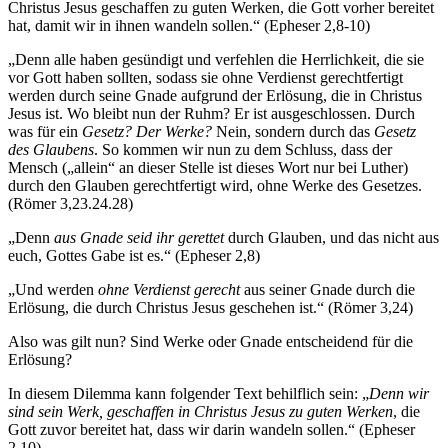
Christus Jesus geschaffen zu guten Werken, die Gott vorher bereitet
hat, damit wir in ihnen wandeln sollen.“ (Epheser 2,8-10)
„Denn alle haben gesündigt und verfehlen die Herrlichkeit, die sie
vor Gott haben sollten, sodass sie ohne Verdienst gerechtfertigt
werden durch seine Gnade aufgrund der Erlösung, die in Christus
Jesus ist. Wo bleibt nun der Ruhm? Er ist ausgeschlossen. Durch
was für ein
Gesetz? Der Werke?
Nein, sondern durch das
Gesetz
des Glaubens
. So kommen wir nun zu dem Schluss, dass der
Mensch („allein“ an dieser Stelle ist dieses Wort nur bei Luther)
durch den Glauben gerechtfertigt wird, ohne Werke des Gesetzes.
(Römer 3,23.24.28)
„Denn
aus Gnade seid ihr gerettet
durch Glauben, und das nicht aus
euch, Gottes Gabe ist es.“ (Epheser 2,8)
„Und werden
ohne Verdienst gerecht
aus seiner Gnade durch die
Erlösung, die durch Christus Jesus geschehen ist.“ (Römer 3,24)
Also was gilt nun? Sind Werke oder Gnade entscheidend für die
Erlösung?
In diesem Dilemma kann folgender Text behilflich sein: „
Denn wir
sind sein Werk, geschaffen in Christus Jesus zu guten Werken
, die
Gott zuvor bereitet hat, dass wir darin wandeln sollen.“ (Epheser
2,10)