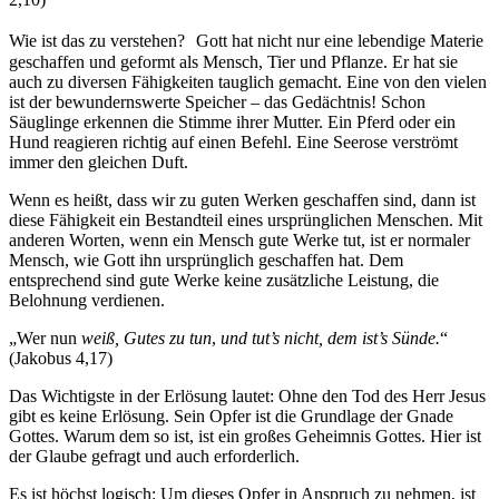
Wie ist das zu verstehen? Gott hat nicht nur eine lebendige Materie
geschaffen und geformt als Mensch, Tier und Pflanze. Er hat sie
auch zu diversen Fähigkeiten tauglich gemacht. Eine von den vielen
ist der bewundernswerte Speicher – das Gedächtnis! Schon
Säuglinge erkennen die Stimme ihrer Mutter. Ein Pferd oder ein
Hund reagieren richtig auf einen Befehl. Eine Seerose verströmt
immer den gleichen Duft.
Wenn es heißt, dass wir zu guten Werken geschaffen sind, dann ist
diese Fähigkeit ein Bestandteil eines ursprünglichen Menschen. Mit
anderen Worten, wenn ein Mensch gute Werke tut, ist er normaler
Mensch, wie Gott ihn ursprünglich geschaffen hat. Dem
entsprechend sind gute Werke keine zusätzliche Leistung, die
Belohnung verdienen.
„Wer nun
weiß, Gutes zu tun
,
und tut’s nicht, dem ist’s Sünde.
“
(Jakobus 4,17)
Das Wichtigste in der Erlösung lautet: Ohne den Tod des Herr Jesus
gibt es keine Erlösung. Sein Opfer ist die Grundlage der Gnade
Gottes. Warum dem so ist, ist ein großes Geheimnis Gottes. Hier ist
der Glaube gefragt und auch erforderlich.
Es ist höchst logisch: Um dieses Opfer in Anspruch zu nehmen, ist