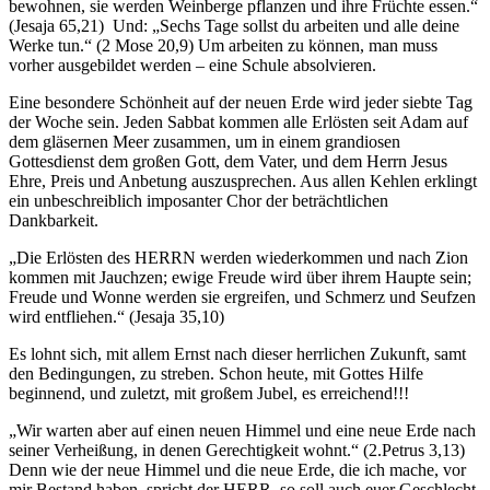
bewohnen, sie werden Weinberge pflanzen und ihre Früchte essen.“
(Jesaja 65,21) Und: „Sechs Tage sollst du arbeiten und alle deine
Werke tun.“ (2 Mose 20,9) Um arbeiten zu können, man muss
vorher ausgebildet werden – eine Schule absolvieren.
Eine besondere Schönheit auf der neuen Erde wird jeder siebte Tag
der Woche sein. Jeden Sabbat kommen alle Erlösten seit Adam auf
dem gläsernen Meer zusammen, um in einem grandiosen
Gottesdienst dem großen Gott, dem Vater, und dem Herrn Jesus
Ehre, Preis und Anbetung auszusprechen. Aus allen Kehlen erklingt
ein unbeschreiblich imposanter Chor der beträchtlichen
Dankbarkeit.
„Die Erlösten des HERRN werden wiederkommen und nach Zion
kommen mit Jauchzen; ewige Freude wird über ihrem Haupte sein;
Freude und Wonne werden sie ergreifen, und Schmerz und Seufzen
wird entfliehen.“ (Jesaja 35,10)
Es lohnt sich, mit allem Ernst nach dieser herrlichen Zukunft, samt
den Bedingungen, zu streben. Schon heute, mit Gottes Hilfe
beginnend, und zuletzt, mit großem Jubel, es erreichend!!!
„Wir warten aber auf einen neuen Himmel und eine neue Erde nach
seiner Verheißung, in denen Gerechtigkeit wohnt.“ (2.Petrus 3,13)
Denn wie der neue Himmel und die neue Erde, die ich mache, vor
mir Bestand haben, spricht der HERR, so soll auch euer Geschlecht