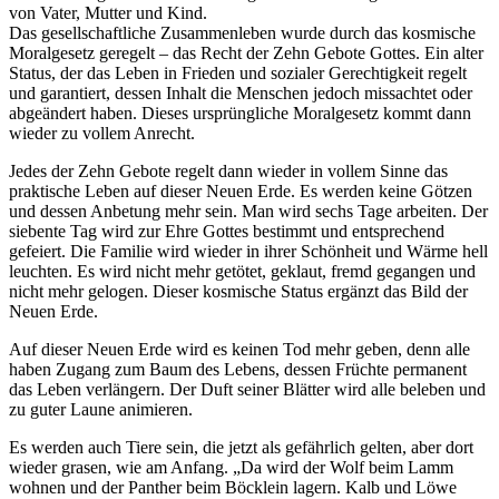
von Vater, Mutter und Kind.
Das gesellschaftliche Zusammenleben wurde durch das kosmische
Moralgesetz geregelt – das Recht der Zehn Gebote Gottes. Ein alter
Status, der das Leben in Frieden und sozialer Gerechtigkeit regelt
und garantiert, dessen Inhalt die Menschen jedoch missachtet oder
abgeändert haben. Dieses ursprüngliche Moralgesetz kommt dann
wieder zu vollem Anrecht.
Jedes der Zehn Gebote regelt dann wieder in vollem Sinne das
praktische Leben auf dieser Neuen Erde. Es werden keine Götzen
und dessen Anbetung mehr sein. Man wird sechs Tage arbeiten. Der
siebente Tag wird zur Ehre Gottes bestimmt und entsprechend
gefeiert. Die Familie wird wieder in ihrer Schönheit und Wärme hell
leuchten. Es wird nicht mehr getötet, geklaut, fremd gegangen und
nicht mehr gelogen. Dieser kosmische Status ergänzt das Bild der
Neuen Erde.
Auf dieser Neuen Erde wird es keinen Tod mehr geben, denn alle
haben Zugang zum Baum des Lebens, dessen Früchte permanent
das Leben verlängern. Der Duft seiner Blätter wird alle beleben und
zu guter Laune animieren.
Es werden auch Tiere sein, die jetzt als gefährlich gelten, aber dort
wieder grasen, wie am Anfang. „Da wird der Wolf beim Lamm
wohnen und der Panther beim Böcklein lagern. Kalb und Löwe