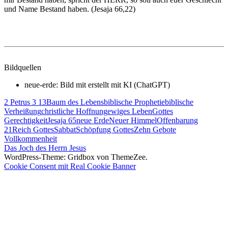
und Name Bestand haben. (Jesaja 66,22)
Bildquellen
neue-erde: Bild mit erstellt mit KI (ChatGPT)
2 Petrus 3 13
Baum des Lebens
biblische Prophetie
biblische
Verheißung
christliche Hoffnung
ewiges Leben
Gottes
Gerechtigkeit
Jesaja 65
neue Erde
Neuer Himmel
Offenbarung
21
Reich Gottes
Sabbat
Schöpfung Gottes
Zehn Gebote
Beitragsnavigation
Vorheriger
Vollkommenheit
Beitrag:
Nächster
Das Joch des Herrn Jesus
Beitrag:
WordPress-Theme: Gridbox von ThemeZee.
Cookie Consent mit Real Cookie Banner