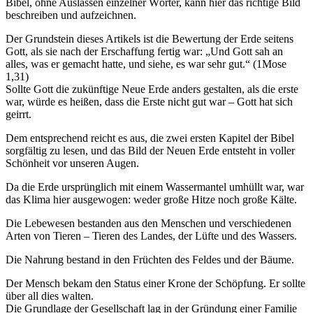
Bibel, ohne Auslassen einzelner Wörter, kann hier das richtige Bild
beschreiben und aufzeichnen.
Der Grundstein dieses Artikels ist die Bewertung der Erde seitens
Gott, als sie nach der Erschaffung fertig war: „Und Gott sah an
alles, was er gemacht hatte, und siehe, es war sehr gut.“ (1Mose
1,31)
Sollte Gott die zukünftige Neue Erde anders gestalten, als die erste
war, würde es heißen, dass die Erste nicht gut war – Gott hat sich
geirrt.
Dem entsprechend reicht es aus, die zwei ersten Kapitel der Bibel
sorgfältig zu lesen, und das Bild der Neuen Erde entsteht in voller
Schönheit vor unseren Augen.
Da die Erde ursprünglich mit einem Wassermantel umhüllt war, war
das Klima hier ausgewogen: weder große Hitze noch große Kälte.
Die Lebewesen bestanden aus den Menschen und verschiedenen
Arten von Tieren – Tieren des Landes, der Lüfte und des Wassers.
Die Nahrung bestand in den Früchten des Feldes und der Bäume.
Der Mensch bekam den Status einer Krone der Schöpfung. Er sollte
über all dies walten.
Die Grundlage der Gesellschaft lag in der Gründung einer Familie