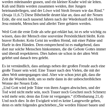
werden miteinander grasen, und ein kleiner Knabe wird sie leiten.
Kuh und Bärin werden zusammen weiden, ihre Jungen
beieinanderliegen, und der Löwe wird Stroh fressen wie das Rind.“
(Jesaja 11,6.7) Diese Bibelstelle deutet klar an, dass auf der Neuen
Erde, die erst nach tausend Jahren nach der Wiederkunft des Herrn
Jesu entsteht, Menschen und allerlei Tiere gebären werden.
Weil Gott die erste Erde als sehr gut erklärt hat, ist es sehr wichtig zu
wissen, dass der Mensch eine souveräne Persönlichkeit bleibt. Kein
braver Roboter. Kein Geist im weißen Hemd, mit einer Palme und
Harfe in den Händen. Dem entsprechend ist es maßgebend, dass
dort nur solche Menschen hinkommen, die die Gebote Gottes immer
und überall respektieren. Dies haben sie schon in der alten Welt
gelehrt und danach treu gelebt.
Es ist verständlich, dass anfangs neben der großen Freude auch eine
große Trauer sein wird. Eine Trauer nach den Vielen, die mit der
alten Welt untergegangen sind. Aber wie schon jetzt gilt, dass die
Zeit die Wunden heilt, um so mehr dann in der unbeschreiblichen
Wonne der Neuen Erde.
„Und Gott wird jede Träne von ihren Augen abwischen, und der
Tod wird nicht mehr sein, noch Trauer noch Geschrei noch Schmerz
wird mehr sein; denn das Erste ist vergangen.“ (Offenbarung 21,4)
Und noch dies: In der Ewigkeit wird es keine Langeweile geben,
denn es steht folgendes geschrieben:„Sie werden Häuser bauen und