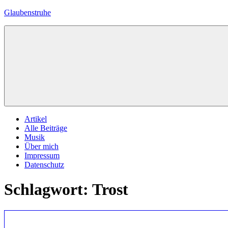
Zum
Glaubenstruhe
Inhalt
springen
Eine
private
Zelle
mit
biblischem
Inhalt
Menü
Artikel
Alle Beiträge
Musik
Über mich
Impressum
Datenschutz
Schlagwort:
Trost