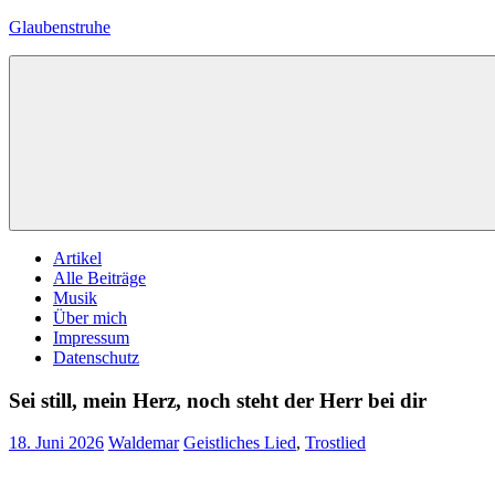
Zum
Glaubenstruhe
Inhalt
springen
Eine
private
Zelle
mit
biblischem
Inhalt
Menü
Artikel
Alle Beiträge
Musik
Über mich
Impressum
Datenschutz
Sei still, mein Herz, noch steht der Herr bei dir
18. Juni 2026
Waldemar
Geistliches Lied
,
Trostlied