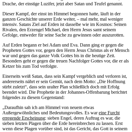
Drache, der einstige Luzifer, jetzt aber Satan und Teufel genannt.
Dieser Kampf, der einst im Himmel begonnen hatte, läuft in der
ganzen Geschichte unserer Erde weiter, – mal mehr, mal weniger
intensiv. Satans Ziel auf Erden ist dasselbe wie im Kosmos: Seinen
Rivalen, den Erzengel Michael, den Herrn Jesus samt seinem
Gefolge, entweder für seine Sache zu gewinnen oder auszurotten.
Auf Erden begann er bei Adam und Eva. Dann ging er gegen die
Propheten Gottes vor, gegen den Herrn Jesus Christus als er Mensch
war und gegen das ganze Volk Gottes bis in die heutige Zeit.
Besonders geht er gegen die treuen Nachfolger Gottes vor, die er als
Ketzer bis zum Tod verfolgte.
Einerseits weiß Satan, dass sein Kampf vergeblich und verloren ist,
andererseits nährt er sein Gemüt, nach dem Motto: „Die Hoffnung
stirbt zuletzt“, dass sein uralter Plan schließlich doch mit Erfolg
beendet wird. Die Prophetie in der Johannes-Offenbarung berichtet
folgendes zu diesem Gegenstand:
„Daraufhin sah ich am Himmel von neuem etwas
Außergewöhnliches und Bedeutungsvolles. Es war
eine Furcht
erregende Erscheinung
: sieben Engel, deren Auftrag es war, die
sieben letzten Plagen über die Erde hereinbrechen zu lassen. Erst
wenn diese Plagen vorüber sind, ist das Gericht, das Gott in seinem