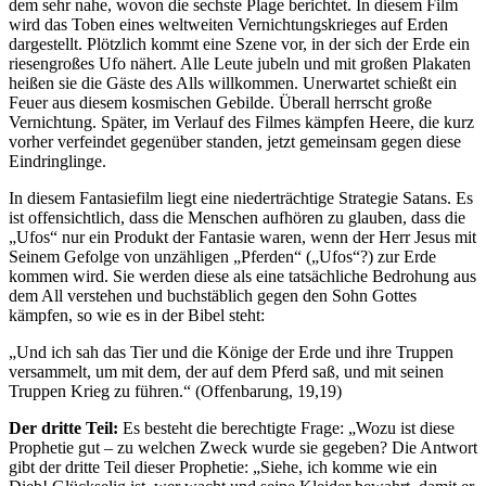
dem sehr nahe, wovon die sechste Plage berichtet. In diesem Film
wird das Toben eines weltweiten Vernichtungskrieges auf Erden
dargestellt. Plötzlich kommt eine Szene vor, in der sich der Erde ein
riesengroßes Ufo nähert. Alle Leute jubeln und mit großen Plakaten
heißen sie die Gäste des Alls willkommen. Unerwartet schießt ein
Feuer aus diesem kosmischen Gebilde. Überall herrscht große
Vernichtung. Später, im Verlauf des Filmes kämpfen Heere, die kurz
vorher verfeindet gegenüber standen, jetzt gemeinsam gegen diese
Eindringlinge.
In diesem Fantasiefilm liegt eine niederträchtige Strategie Satans. Es
ist offensichtlich, dass die Menschen aufhören zu glauben, dass die
„Ufos“ nur ein Produkt der Fantasie waren, wenn der Herr Jesus mit
Seinem Gefolge von unzähligen „Pferden“ („Ufos“?) zur Erde
kommen wird. Sie werden diese als eine tatsächliche Bedrohung aus
dem All verstehen und buchstäblich gegen den Sohn Gottes
kämpfen, so wie es in der Bibel steht:
„Und ich sah das Tier und die Könige der Erde und ihre Truppen
versammelt, um mit dem, der auf dem Pferd saß, und mit seinen
Truppen Krieg zu führen.“ (Offenbarung, 19,19)
Der dritte Teil:
Es besteht die berechtigte Frage: „Wozu ist diese
Prophetie gut – zu welchen Zweck wurde sie gegeben? Die Antwort
gibt der dritte Teil dieser Prophetie: „Siehe, ich komme wie ein