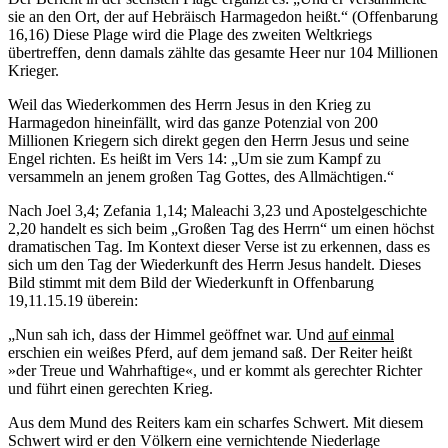
sie an den Ort, der auf Hebräisch Harmagedon heißt.“ (Offenbarung
16,16) Diese Plage wird die Plage des zweiten Weltkriegs
übertreffen, denn damals zählte das gesamte Heer nur 104 Millionen
Krieger.
Weil das Wiederkommen des Herrn Jesus in den Krieg zu
Harmagedon hineinfällt, wird das ganze Potenzial von 200
Millionen Kriegern sich direkt gegen den Herrn Jesus und seine
Engel richten. Es heißt im Vers 14: „Um sie zum Kampf zu
versammeln an jenem großen Tag Gottes, des Allmächtigen.“
Nach Joel 3,4; Zefania 1,14; Maleachi 3,23 und Apostelgeschichte
2,20 handelt es sich beim „Großen Tag des Herrn“ um einen höchst
dramatischen Tag. Im Kontext dieser Verse ist zu erkennen, dass es
sich um den Tag der Wiederkunft des Herrn Jesus handelt. Dieses
Bild stimmt mit dem Bild der Wiederkunft in Offenbarung
19,11.15.19 überein:
„Nun sah ich, dass der Himmel geöffnet war. Und
auf einmal
erschien ein weißes Pferd, auf dem jemand saß. Der Reiter heißt
»der Treue und Wahrhaftige«, und er kommt als gerechter Richter
und führt einen gerechten Krieg.
Aus dem Mund des Reiters kam ein scharfes Schwert. Mit diesem
Schwert wird er den Völkern eine vernichtende Niederlage