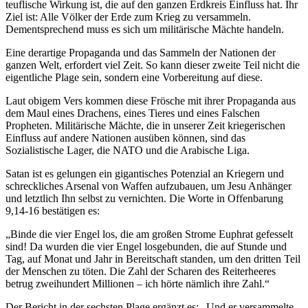
teuflische Wirkung ist, die auf den ganzen Erdkreis Einfluss hat. Ihr
Ziel ist: Alle Völker der Erde zum Krieg zu versammeln.
Dementsprechend muss es sich um militärische Mächte handeln.
Eine derartige Propaganda und das Sammeln der Nationen der
ganzen Welt, erfordert viel Zeit. So kann dieser zweite Teil nicht die
eigentliche Plage sein, sondern eine Vorbereitung auf diese.
Laut obigem Vers kommen diese Frösche mit ihrer Propaganda aus
dem Maul eines Drachens, eines Tieres und eines Falschen
Propheten. Militärische Mächte, die in unserer Zeit kriegerischen
Einfluss auf andere Nationen ausüben können, sind das
Sozialistische Lager, die NATO und die Arabische Liga.
Satan ist es gelungen ein gigantisches Potenzial an Kriegern und
schreckliches Arsenal von Waffen aufzubauen, um Jesu Anhänger
und letztlich Ihn selbst zu vernichten. Die Worte in Offenbarung
9,14-16 bestätigen es:
„Binde die vier Engel los, die am großen Strome Euphrat gefesselt
sind! Da wurden die vier Engel losgebunden, die auf Stunde und
Tag, auf Monat und Jahr in Bereitschaft standen, um den dritten Teil
der Menschen zu töten. Die Zahl der Scharen des Reiterheeres
betrug zweihundert Millionen – ich hörte nämlich ihre Zahl.“
Der Bericht in der sechsten Plage ergänzt es: „Und er versammelte