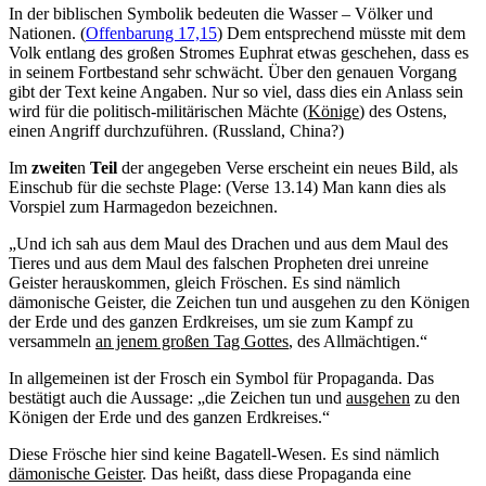
In der biblischen Symbolik bedeuten die Wasser – Völker und
Nationen. (
Offenbarung 17,15
) Dem entsprechend müsste mit dem
Volk entlang des großen Stromes Euphrat etwas geschehen, dass es
in seinem Fortbestand sehr schwächt. Über den genauen Vorgang
gibt der Text keine Angaben. Nur so viel, dass dies ein Anlass sein
wird für die politisch-militärischen Mächte (
Könige
) des Ostens,
einen Angriff durchzuführen. (Russland, China?)
Im
zweite
n
Teil
der angegeben Verse erscheint ein neues Bild, als
Einschub für die sechste Plage: (Verse 13.14) Man kann dies als
Vorspiel zum Harmagedon bezeichnen.
„Und ich sah aus dem Maul des Drachen und aus dem Maul des
Tieres und aus dem Maul des falschen Propheten drei unreine
Geister herauskommen, gleich Fröschen. Es sind nämlich
dämonische Geister, die Zeichen tun und ausgehen zu den Königen
der Erde und des ganzen Erdkreises, um sie zum Kampf zu
versammeln
an jenem großen Tag Gottes
, des Allmächtigen.“
In allgemeinen ist der Frosch ein Symbol für Propaganda. Das
bestätigt auch die Aussage: „die Zeichen tun und
ausgehen
zu den
Königen der Erde und des ganzen Erdkreises.“
Diese Frösche hier sind keine Bagatell-Wesen. Es sind nämlich
dämonische Geister
. Das heißt, dass diese Propaganda eine