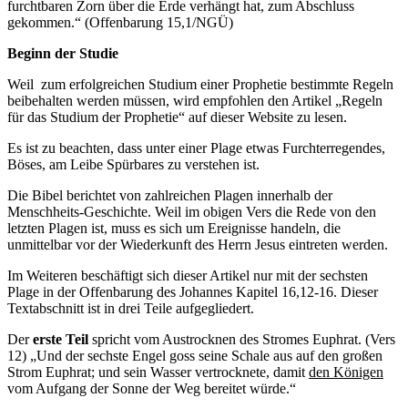
furchtbaren Zorn über die Erde verhängt hat, zum Abschluss
gekommen.“ (Offenbarung 15,1/NGÜ)
Beginn der Studie
Weil zum erfolgreichen Studium einer Prophetie bestimmte Regeln
beibehalten werden müssen, wird empfohlen den Artikel „Regeln
für das Studium der Prophetie“ auf dieser Website zu lesen.
Es ist zu beachten, dass unter einer Plage etwas Furchterregendes,
Böses, am Leibe Spürbares zu verstehen ist.
Die Bibel berichtet von zahlreichen Plagen innerhalb der
Menschheits-Geschichte. Weil im obigen Vers die Rede von den
letzten Plagen ist, muss es sich um Ereignisse handeln, die
unmittelbar vor der Wiederkunft des Herrn Jesus eintreten werden.
Im Weiteren beschäftigt sich dieser Artikel nur mit der sechsten
Plage in der Offenbarung des Johannes Kapitel 16,12-16. Dieser
Textabschnitt ist in drei Teile aufgegliedert.
Der
erste Teil
spricht vom Austrocknen des Stromes Euphrat. (Vers
12) „Und der sechste Engel goss seine Schale aus auf den großen
Strom Euphrat; und sein Wasser vertrocknete, damit
den Königen
vom Aufgang der Sonne der Weg bereitet würde.“