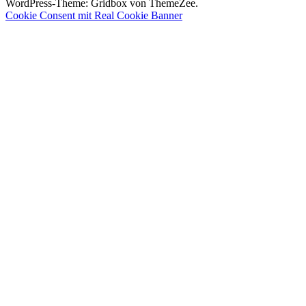
Beitrag:
WordPress-Theme: Gridbox von ThemeZee.
Cookie Consent mit Real Cookie Banner