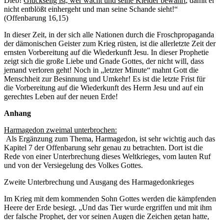
Dieb!
Glückselig ist, wer wacht und seine Kleider bewahrt
, damit er
nicht entblößt einhergeht und man seine Schande sieht!“
(Offenbarung 16,15)
In dieser Zeit, in der sich alle Nationen durch die Froschpropaganda
der dämonischen Geister zum Krieg rüsten, ist die allerletzte Zeit der
ernsten Vorbereitung auf die Wiederkunft Jesu. In dieser Prophetie
zeigt sich die große Liebe und Gnade Gottes, der nicht will, dass
jemand verloren geht! Noch in „letzter Minute“ mahnt Gott die
Menschheit zur Besinnung und Umkehr! Es ist die letzte Frist für
die Vorbereitung auf die Wiederkunft des Herrn Jesu und auf ein
gerechtes Leben auf der neuen Erde!
Anhang
Harmagedon zweimal unterbrochen:
Als Ergänzung zum Thema, Harmagedon, ist sehr wichtig auch das
Kapitel 7 der Offenbarung sehr genau zu betrachten. Dort ist die
Rede von einer Unterbrechung dieses Weltkrieges, vom lauten Ruf
und von der Versiegelung des Volkes Gottes.
Zweite Unterbrechung und Ausgang des Harmagedonkrieges
Im Krieg mit dem kommenden Sohn Gottes werden die kämpfenden
Heere der Erde besiegt. „Und das Tier wurde ergriffen und mit ihm
der falsche Prophet, der vor seinen Augen die Zeichen getan hatte,