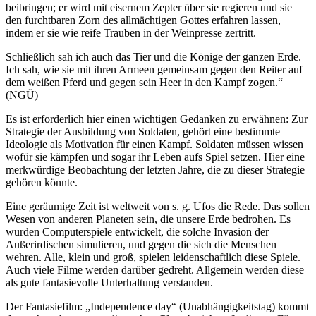
beibringen; er wird mit eisernem Zepter über sie regieren und sie
den furchtbaren Zorn des allmächtigen Gottes erfahren lassen,
indem er sie wie reife Trauben in der Weinpresse zertritt.
Schließlich sah ich auch das Tier und die Könige der ganzen Erde.
Ich sah, wie sie mit ihren Armeen gemeinsam gegen den Reiter auf
dem weißen Pferd und gegen sein Heer in den Kampf zogen.“
(NGÜ)
Es ist erforderlich hier einen wichtigen Gedanken zu erwähnen: Zur
Strategie der Ausbildung von Soldaten, gehört eine bestimmte
Ideologie als Motivation für einen Kampf. Soldaten müssen wissen
wofür sie kämpfen und sogar ihr Leben aufs Spiel setzen. Hier eine
merkwürdige Beobachtung der letzten Jahre, die zu dieser Strategie
gehören könnte.
Eine geräumige Zeit ist weltweit von s. g. Ufos die Rede. Das sollen
Wesen von anderen Planeten sein, die unsere Erde bedrohen. Es
wurden Computerspiele entwickelt, die solche Invasion der
Außerirdischen simulieren, und gegen die sich die Menschen
wehren. Alle, klein und groß, spielen leidenschaftlich diese Spiele.
Auch viele Filme werden darüber gedreht. Allgemein werden diese
als gute fantasievolle Unterhaltung verstanden.
Der Fantasiefilm: „Independence day“ (Unabhängigkeitstag) kommt