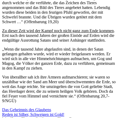
durch welche er die verführte, die das Zeichen des Tieres
angenommen und das Bild des Tieres angebetet hatten. Lebendig
wurden diese beiden in den feurigen Pfuhl geworfen, der mit
Schwefel brannte. Und die Übrigen wurden getötet mit dem
Schwert …“ (Offenbarung 19,20)
Zu dieser Zeit wird der Kampf noch nicht ganz zum Ende kommen
.
Erst nach den tausend Jahren der großen Einöde auf Erden wird die
endgültige Ausrottung Satans und seiner Anhänger stattfinden.
„Wenn die tausend Jahre abgelaufen sind, in denen der Satan
gefangen gehalten wurde, wird er wieder freigelassen werden. Er
wird sich in alle vier Himmelsrichtungen aufmachen, um Gog und
Magog, die Völker der ganzen Erde, dazu zu verführen, gemeinsam
in den Kampf zu ziehen.
Von überallher sah ich ihre Armeen aufmarschieren; sie waren so
unzählbar wie der Sand am Meer und überschwemmten die Erde, so
weit das Auge reichte. Sie umzingelten die von Gott geliebte Stadt,
das Heerlager derer, die zu seinem heiligen Volk gehören. Doch da
fiel Feuer vom Himmel und vernichtete sie.“ (Offenbarung 20,7-
9/NGÜ)
Beitragsnavigation
Vorheriger
Das Geheimnis des Glaubens
Beitrag:
Nächster
Reden ist Silber, Schweigen ist Gold!