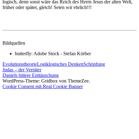
logisch, denn sonst wäre das Reich des Herrn Jesus der alten Welt,
früher oder später, gleich! Seien wir ehrlich!!!
Bildquellen
butterfly: Adobe Stock - Stefan Körber
Evolutionstheorie
Logik
logisches Denken
Schöpfung
Beitragsnavigation
Vorheriger
Judas – der Verräter
Beitrag:
Nächster
Daniels bittere Enttäuschung
Beitrag:
WordPress-Theme: Gridbox von ThemeZee.
Cookie Consent mit Real Cookie Banner