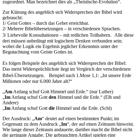
zugeordnet. Man bezeichnet dies als „Theistische-Evolution“.
Zur Klärung des angeblich sich Widersprechen der Bibel wird
gebraucht:
1/ Geist Gottes – durch das Gebet erreichbar.
2/ Mehrere Bibelübersetzungen – in verschiedenen Sprachen.
3/ Liebevolle Konsultationen – mit redlichen Teilhabern. Alle diese
drei müssen unbedingt mit logischem Denken verbunden sein;
wobei die Logik ein Ergebnis jeglicher Erkenntnis unter der
Begutachtung vom Geiste Gottes ist.
Es folgen Beispiele des angeblich sich Widersprechen der Bibel:
Das meist Widersprüchlichste liegt im Vergleich der verschiedenen
Bibel-Übersetzungen. Beispiel nach 1.Mose 1,1: „Ist unsere Erde
Millionen oder nur 6.000 Jahre alt?“
„
Am
Anfang schuf Gott Himmel und Erde.“ (nur Luther)
„
Im
Anfang schuf Gott
den
Himmel und die Erde.“ (Elb und
Andere)
„
Im
Anfang schuf Gott
die
Himmel und die Erde. (Schl)
Der Ausdruck: „
Am
“ deutet auf einen bestimmten Punkt; im
Gegensatz zu dem Ausdruck „
Im
“, der auf einen Zeitraum hinweist.
Wie lange dieser Zeitraum andauerte, darüber macht die Bibel nicht
die geringste Angabe. Die gebrauchten Artikel spielen eine