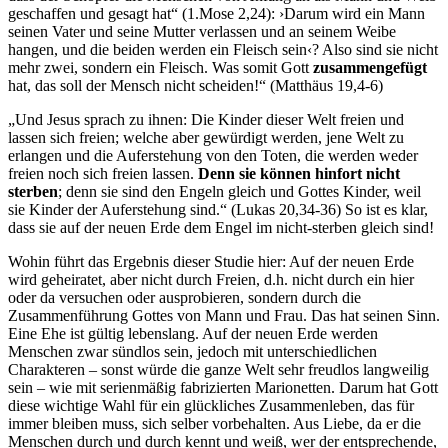
geschaffen und gesagt hat“ (1.Mose 2,24): ›Darum wird ein Mann
seinen Vater und seine Mutter verlassen und an seinem Weibe
hangen, und die beiden werden ein Fleisch sein‹? Also sind sie nicht
mehr zwei, sondern ein Fleisch. Was somit Gott
zusammengefügt
hat, das soll der Mensch nicht scheiden!“ (Matthäus 19,4-6)
„Und Jesus sprach zu ihnen: Die Kinder dieser Welt freien und
lassen sich freien; welche aber gewürdigt werden, jene Welt zu
erlangen und die Auferstehung von den Toten, die werden weder
freien noch sich freien lassen.
Denn sie können hinfort nicht
sterben
; denn sie sind den Engeln gleich und Gottes Kinder, weil
sie Kinder der Auferstehung sind.“ (Lukas 20,34-36) So ist es klar,
dass sie auf der neuen Erde dem Engel im nicht-sterben gleich sind!
Wohin führt das Ergebnis dieser Studie hier: Auf der neuen Erde
wird geheiratet, aber nicht durch Freien, d.h. nicht durch ein hier
oder da versuchen oder ausprobieren, sondern durch die
Zusammenführung Gottes von Mann und Frau. Das hat seinen Sinn.
Eine Ehe ist gültig lebenslang. Auf der neuen Erde werden
Menschen zwar sündlos sein, jedoch mit unterschiedlichen
Charakteren – sonst würde die ganze Welt sehr freudlos langweilig
sein – wie mit serienmäßig fabrizierten Marionetten. Darum hat Gott
diese wichtige Wahl für ein glückliches Zusammenleben, das für
immer bleiben muss, sich selber vorbehalten. Aus Liebe, da er die
Menschen durch und durch kennt und weiß, wer der entsprechende,