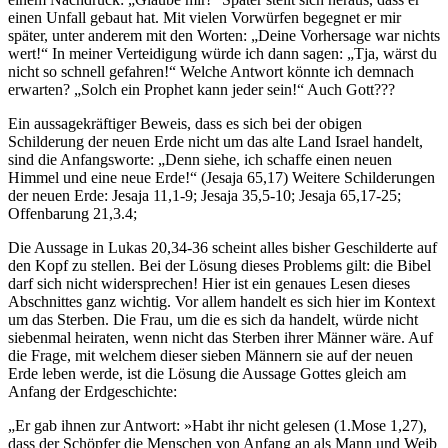
einen Unfall gebaut hat. Mit vielen Vorwürfen begegnet er mir
später, unter anderem mit den Worten: „Deine Vorhersage war nichts
wert!“ In meiner Verteidigung würde ich dann sagen: „Tja, wärst du
nicht so schnell gefahren!“ Welche Antwort könnte ich demnach
erwarten? „Solch ein Prophet kann jeder sein!“ Auch Gott???
Ein aussagekräftiger Beweis, dass es sich bei der obigen
Schilderung der neuen Erde nicht um das alte Land Israel handelt,
sind die Anfangsworte: „Denn siehe, ich schaffe einen neuen
Himmel und eine neue Erde!“ (Jesaja 65,17) Weitere Schilderungen
der neuen Erde: Jesaja 11,1-9; Jesaja 35,5-10; Jesaja 65,17-25;
Offenbarung 21,3.4;
Die Aussage in Lukas 20,34-36 scheint alles bisher Geschilderte auf
den Kopf zu stellen. Bei der Lösung dieses Problems gilt: die Bibel
darf sich nicht widersprechen! Hier ist ein genaues Lesen dieses
Abschnittes ganz wichtig. Vor allem handelt es sich hier im Kontext
um das Sterben. Die Frau, um die es sich da handelt, würde nicht
siebenmal heiraten, wenn nicht das Sterben ihrer Männer wäre. Auf
die Frage, mit welchem dieser sieben Männern sie auf der neuen
Erde leben werde, ist die Lösung die Aussage Gottes gleich am
Anfang der Erdgeschichte:
„Er gab ihnen zur Antwort: »Habt ihr nicht gelesen (1.Mose 1,27),
dass der Schöpfer die Menschen von Anfang an als Mann und Weib