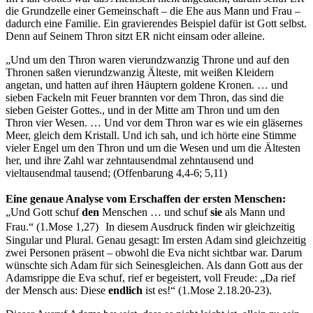
die Grundzelle einer Gemeinschaft – die Ehe aus Mann und Frau –
dadurch eine Familie. Ein gravierendes Beispiel dafür ist Gott selbst.
Denn auf Seinem Thron sitzt ER nicht einsam oder alleine.
„Und um den Thron waren vierundzwanzig Throne und auf den
Thronen saßen vierundzwanzig Älteste, mit weißen Kleidern
angetan, und hatten auf ihren Häuptern goldene Kronen. … und
sieben Fackeln mit Feuer brannten vor dem Thron, das sind die
sieben Geister Gottes., und in der Mitte am Thron und um den
Thron vier Wesen. … Und vor dem Thron war es wie ein gläsernes
Meer, gleich dem Kristall. Und ich sah, und ich hörte eine Stimme
vieler Engel um den Thron und um die Wesen und um die Ältesten
her, und ihre Zahl war zehntausendmal zehntausend und
vieltausendmal tausend; (Offenbarung 4,4-6; 5,11)
Eine genaue Analyse vom Erschaffen der ersten Menschen:
„Und Gott schuf
den
Menschen … und schuf
sie
als Mann und
Frau.“ (1.Mose 1,27) In diesem Ausdruck finden wir gleichzeitig
Singular und Plural. Genau gesagt: Im ersten Adam sind gleichzeitig
zwei Personen präsent – obwohl die Eva nicht sichtbar war. Darum
wünschte sich Adam für sich Seinesgleichen. Als dann Gott aus der
Adamsrippe die Eva schuf, rief er begeistert, voll Freude: „Da rief
der Mensch aus: Diese
endlich
ist es!“ (1.Mose 2.18.20-23).