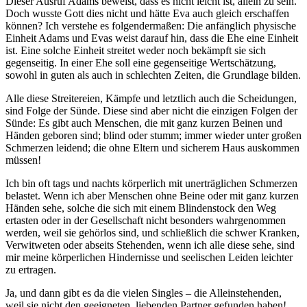
Dieser Ausruf Adams beweist, dass es nicht leicht ist, allein zu sein.
Doch wusste Gott dies nicht und hätte Eva auch gleich erschaffen
können? Ich verstehe es folgendermaßen: Die anfänglich physische
Einheit Adams und Evas weist darauf hin, dass die Ehe eine Einheit
ist. Eine solche Einheit streitet weder noch bekämpft sie sich
gegenseitig. In einer Ehe soll eine gegenseitige Wertschätzung,
sowohl in guten als auch in schlechten Zeiten, die Grundlage bilden.
Alle diese Streitereien, Kämpfe und letztlich auch die Scheidungen,
sind Folge der Sünde. Diese sind aber nicht die einzigen Folgen der
Sünde: Es gibt auch Menschen, die mit ganz kurzen Beinen und
Händen geboren sind; blind oder stumm; immer wieder unter großen
Schmerzen leidend; die ohne Eltern und sicherem Haus auskommen
müssen!
Ich bin oft tags und nachts körperlich mit unerträglichen Schmerzen
belastet. Wenn ich aber Menschen ohne Beine oder mit ganz kurzen
Händen sehe, solche die sich mit einem Blindenstock den Weg
ertasten oder in der Gesellschaft nicht besonders wahrgenommen
werden, weil sie gehörlos sind, und schließlich die schwer Kranken,
Verwitweten oder abseits Stehenden, wenn ich alle diese sehe, sind
mir meine körperlichen Hindernisse und seelischen Leiden leichter
zu ertragen.
Ja, und dann gibt es da die vielen Singles – die Alleinstehenden,
weil sie nicht den geeigneten, liebenden Partner gefunden haben!