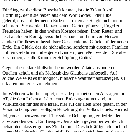
Für Singles, die diese Botschaft kennen, ist die Zukunft voll
Hoffnung, denn sie haben aus dem Wort Gottes – der Bibel –
gelernt, dass auf der neuen Erde ihr Leiden als Single nicht mehr
sein wird. Sie werden Häuser bauen, Gärten pflanzen, Engel zu
Freunden haben, in den weiten Kosmos reisen. Ihren Retter, und
jetzt auch den König, persönlich schauen und ihm von Herzen
danken für dieses unbezahlbare Geschenk und Glück auf der neuen
Erde. Ein Glück, das sie nicht alleine, sondern mit eigenen Familien
– ihren Gefährten und eigenen Kindern, genießen werden. Sie alle
zusammen, als die Krone der Schöpfung Gottes!
Gegen diese klare biblische Lehre werden Zitate aus anderen
Quellen geholt und als Maßstab des Glaubens aufgestellt. Auf
solche Weise ist es unmöglich, biblische Wahrheit aufzuzeigen, zu
erklären und ernst zu nehmen.
Im Weiteren wird behauptet, dass alle prophetischen Aussagen im
AT, die dem Leben auf der neuen Erde zugeordnet sind, in
Wirklichkeit für das alte Israel, hier auf der alten Erde gelten, in der
Voraussetzung einer völligen Bekehrung des Volkes Israels. Hier ist
folgendes anzuwenden: Eine solche Behauptung erniedrigt den
allwissenden Gott. Ein Beispiel: Jemandem gegenüber würde ich
behaupten, dass er gut ans Ziel kommt. Dies bekräftige ich noch mit
einem Nachdruck: „Glaube mir!“ Später stellt sich heraus, dass er