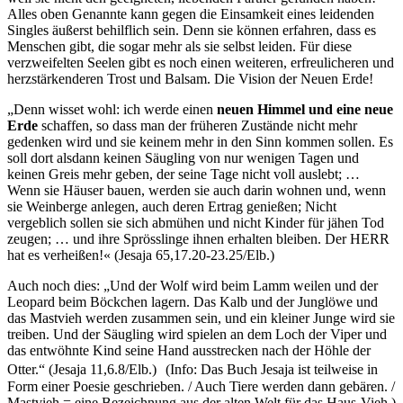
Alles oben Genannte kann gegen die Einsamkeit eines leidenden
Singles äußerst behilflich sein. Denn sie können erfahren, dass es
Menschen gibt, die sogar mehr als sie selbst leiden. Für diese
verzweifelten Seelen gibt es noch einen weiteren, erfreulicheren und
herzstärkenderen Trost und Balsam. Die Vision der Neuen Erde!
„Denn wisset wohl: ich werde einen
neuen Himmel und eine neue
Erde
schaffen, so dass man der früheren Zustände nicht mehr
gedenken wird und sie keinem mehr in den Sinn kommen sollen. Es
soll dort alsdann keinen Säugling von nur wenigen Tagen und
keinen Greis mehr geben, der seine Tage nicht voll auslebt; …
Wenn sie Häuser bauen, werden sie auch darin wohnen und, wenn
sie Weinberge anlegen, auch deren Ertrag genießen; Nicht
vergeblich sollen sie sich abmühen und nicht Kinder für jähen Tod
zeugen; … und ihre Sprösslinge ihnen erhalten bleiben. Der HERR
hat es verheißen!« (Jesaja 65,17.20-23.25/Elb.)
Auch noch dies: „Und der Wolf wird beim Lamm weilen und der
Leopard beim Böckchen lagern. Das Kalb und der Junglöwe und
das Mastvieh werden zusammen sein, und ein kleiner Junge wird sie
treiben. Und der Säugling wird spielen an dem Loch der Viper und
das entwöhnte Kind seine Hand ausstrecken nach der Höhle der
Otter.“ (Jesaja 11,6.8/Elb.) (Info: Das Buch Jesaja ist teilweise in
Form einer Poesie geschrieben. / Auch Tiere werden dann gebären. /
Mastvieh = eine Bezeichnung aus der alten Welt für das Haus-Vieh.)