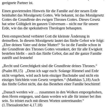
geeignete Partner ist.
Einen gravierenden Hinweis für die Familie auf der neuen Erde
beinhaltet das Moralgesetz Gottes. Wie bekannt, ist das Moralgesetz
Gottes die Grundfeste des ewigen Thrones Gottes. Dieses Gesetz
hat seine Gültigkeit im ganzen Universum – nicht nur für unsere
Erde, wie das die spekulativen Theologen behaupten.
Dem entsprechend verbietet Gott die kleinste Änderung in
demselben. In diesem Moralgesetz lautet das fünfte Gebot wie folgt:
„Ehre deinen Vater und deine Mutter!“ So ist die Familie schon in
der Grundfeste des Thrones Gottes verankert, der für alle Ewigkeit
bestehen bleibt – auch das fünfte Gebot, das auf die ganze Familie
zutrifft und feststeht!
„Recht und Gerechtigkeit sind die Grundfeste deines Thrones.“
(Psalm 89,15) „Denn ich sage euch: Solange Himmel und Erde
nicht vergehen, wird auch kein einziger Buchstabe und nicht ein
einziges Strichlein vom Gesetz vergehen.“ (Matthäus 5,18) Auch
das fünfte Gebot nicht, das das Bestehen einer Familie beschirmt!
„Danach werden wir … zusammen in den Wolken emporgehoben,
dem Herrn entgegen, und dann werden wir alle für immer bei ihm
sein. So tröstet euch mit diesen Worten untereinander.“
(1.Thessalonicher 4,17.18)