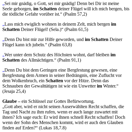
„
Sei mir gnädig, o Gott, sei mir gnädig! Denn bei Dir ist meine
Seele geborgen,
im Schatten
deiner Flügel will ich mich bergen, bis
die tödliche Gefahr vorüber ist.“ (Psalm 57,2)
„
Lass mich ewiglich wohnen in deinem Zelt, mich bergen
im
Schatten
Deiner Flügel! (Sela.)“ (Psalm 61,5)
„
Denn Du bist mir zur Hilfe geworden, und
im Schatten
Deiner
Flügel kann ich jubeln.“ (Psalm 63,8)
„
Wer unter dem Schutz des Höchsten wohnt, darf bleiben
im
Schatten
des Allmächtigen.“ (Psalm 91,1)
„
Denn Du bist dem Geringen eine Bergfestung gewesen, eine
Bergfestung dem Armen in seiner Bedrängnis, eine Zuflucht vor
dem Wolkenbruch, ein
Schatten
vor der Hitze. Denn das
Schnauben der Gewalttätigen ist wie ein Unwetter
im
Winter.“
(Jesaja 25,4)
Glaube –
ein Schlüssel zur Gottes Befürwortung.
„Gott aber, wird er nicht seinen Auserwählten Recht schaffen, die
Tag und Nacht zu ihm rufen, wenn er auch lange zuwartet mit
ihnen? Ich sage euch: Er wird ihnen schnell Recht schaffen! Doch
wenn der Sohn des Menschen kommt, wird er auch den Glauben
finden auf Erden?“ (Lukas 18,7.8)