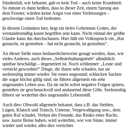
Sündenfall, wie bekannt, gab es kein Tod – auch keine Krankheit.
So müsste es dann heißen, dass in dieser Zeit, einem Sprung aus
dem Fenster, würden keine Angst von einer Verletzungen –
geschweige einen Tod bedeuten.
In diesem Gedanken hier, liegt ein tiefes Geheimnis Gottes, der
verstandesmäßig kaum begriffen sein kann. Nicht einmal der größte
Glaube kann ihn durchschauen. Hier fällt ein Volksspruch ein „Hat
geraucht, ist gestorben – hat nicht geraucht, ist gestorben“.
An dieser Stelle muss bedauerlicherweise gesagt werden, dass, wie
vieles Anderes, auch dieses „Selbsterhaltungstrieb“ allmählich
spürbar beschädigt – degeneriert ist. Noch schlimmer: „Leute sind
verrückt geworden!“ Dinge, die ihnen sehr schaden, tun sie
seelenruhig immer wieder. Sie essen ungesund; schlucken Sachen
die sogar höchst giftig sind; sie führen allgemein ein sehr
ungesundes Leben usw. Da sie nicht sofort negative Folgen spüren,
genießen sie geschmackvoll und andauernd diese Gifte. Seelenruhig
führen sie weiterhin dies ungesundes Lebensstill.
Auch dies: Obwohl allgemein bekannt, dass z.B. das Stehlen,
Lügen, Klatsch und Tratsch, Untreue, Vergewaltigung usw., dem
guten Ruf schadet, Verlust der Freunde, das Risiko einer Rache,
usw. kurze Beine haben, wird weiterhin, wie von Sinne, immer
wieder und wieder, alles dies verrichtet.