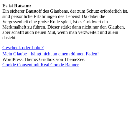
Es ist Ratsam:
Ein sicherer Baustoff des Glaubens, der zum Schutz erforderlich ist,
sind persönliche Erfahrungen des Lebens! Da dabei die
Vergessenheit eine große Rolle spielt, ist es Goldwert ein
Merkmalheft zu führen. Dieser stärkt dann nicht nur den Glauben,
aber schafft auch neuen Mut, wenn man verzweifelt und allein
dasteht.
Beitragsnavigation
Vorheriger
Geschenk oder Lohn?
Beitrag:
Nächster
Mein Glaube hängt nicht an einem dünnen Faden!
Beitrag:
WordPress-Theme: Gridbox von ThemeZee.
Cookie Consent mit Real Cookie Banner