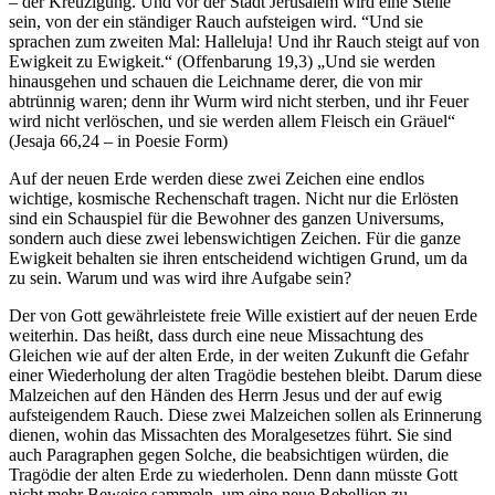
– der Kreuzigung. Und vor der Stadt Jerusalem wird eine Stelle
sein, von der ein ständiger Rauch aufsteigen wird. “Und sie
sprachen zum zweiten Mal: Halleluja! Und ihr Rauch steigt auf von
Ewigkeit zu Ewigkeit.“ (Offenbarung 19,3) „Und sie werden
hinausgehen und schauen die Leichname derer, die von mir
abtrünnig waren; denn ihr Wurm wird nicht sterben, und ihr Feuer
wird nicht verlöschen, und sie werden allem Fleisch ein Gräuel“
(Jesaja 66,24 – in Poesie Form)
Auf der neuen Erde werden diese zwei Zeichen eine endlos
wichtige, kosmische Rechenschaft tragen. Nicht nur die Erlösten
sind ein Schauspiel für die Bewohner des ganzen Universums,
sondern auch diese zwei lebenswichtigen Zeichen. Für die ganze
Ewigkeit behalten sie ihren entscheidend wichtigen Grund, um da
zu sein. Warum und was wird ihre Aufgabe sein?
Der von Gott gewährleistete freie Wille existiert auf der neuen Erde
weiterhin. Das heißt, dass durch eine neue Missachtung des
Gleichen wie auf der alten Erde, in der weiten Zukunft die Gefahr
einer Wiederholung der alten Tragödie bestehen bleibt. Darum diese
Malzeichen auf den Händen des Herrn Jesus und der auf ewig
aufsteigendem Rauch. Diese zwei Malzeichen sollen als Erinnerung
dienen, wohin das Missachten des Moralgesetzes führt. Sie sind
auch Paragraphen gegen Solche, die beabsichtigen würden, die
Tragödie der alten Erde zu wiederholen. Denn dann müsste Gott
nicht mehr Beweise sammeln, um eine neue Rebellion zu