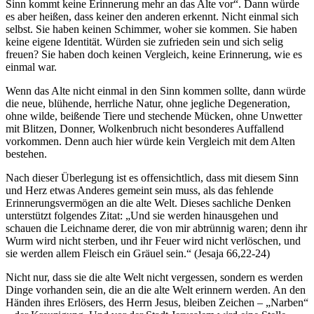
Sinn kommt keine Erinnerung mehr an das Alte vor“. Dann würde
es aber heißen, dass keiner den anderen erkennt. Nicht einmal sich
selbst. Sie haben keinen Schimmer, woher sie kommen. Sie haben
keine eigene Identität. Würden sie zufrieden sein und sich selig
freuen? Sie haben doch keinen Vergleich, keine Erinnerung, wie es
einmal war.
Wenn das Alte nicht einmal in den Sinn kommen sollte, dann würde
die neue, blühende, herrliche Natur, ohne jegliche Degeneration,
ohne wilde, beißende Tiere und stechende Mücken, ohne Unwetter
mit Blitzen, Donner, Wolkenbruch nicht besonderes Auffallend
vorkommen. Denn auch hier würde kein Vergleich mit dem Alten
bestehen.
Nach dieser Überlegung ist es offensichtlich, dass mit diesem Sinn
und Herz etwas Anderes gemeint sein muss, als das fehlende
Erinnerungsvermögen an die alte Welt. Dieses sachliche Denken
unterstützt folgendes Zitat: „Und sie werden hinausgehen und
schauen die Leichname derer, die von mir abtrünnig waren; denn ihr
Wurm wird nicht sterben, und ihr Feuer wird nicht verlöschen, und
sie werden allem Fleisch ein Gräuel sein.“ (Jesaja 66,22-24)
Nicht nur, dass sie die alte Welt nicht vergessen, sondern es werden
Dinge vorhanden sein, die an die alte Welt erinnern werden. An den
Händen ihres Erlösers, des Herrn Jesus, bleiben Zeichen – „Narben“