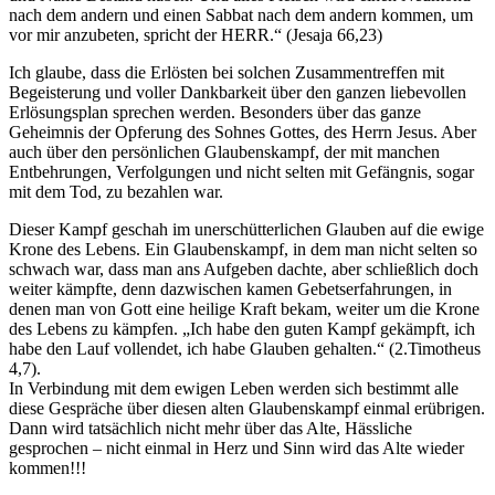
nach dem andern und einen Sabbat nach dem andern kommen, um
vor mir anzubeten, spricht der HERR.“ (Jesaja 66,23)
Ich glaube, dass die Erlösten bei solchen Zusammentreffen mit
Begeisterung und voller Dankbarkeit über den ganzen liebevollen
Erlösungsplan sprechen werden. Besonders über das ganze
Geheimnis der Opferung des Sohnes Gottes, des Herrn Jesus. Aber
auch über den persönlichen Glaubenskampf, der mit manchen
Entbehrungen, Verfolgungen und nicht selten mit Gefängnis, sogar
mit dem Tod, zu bezahlen war.
Dieser Kampf geschah im unerschütterlichen Glauben auf die ewige
Krone des Lebens. Ein Glaubenskampf, in dem man nicht selten so
schwach war, dass man ans Aufgeben dachte, aber schließlich doch
weiter kämpfte, denn dazwischen kamen Gebetserfahrungen, in
denen man von Gott eine heilige Kraft bekam, weiter um die Krone
des Lebens zu kämpfen. „Ich habe den guten Kampf gekämpft, ich
habe den Lauf vollendet, ich habe Glauben gehalten.“ (2.Timotheus
4,7).
In Verbindung mit dem ewigen Leben werden sich bestimmt alle
diese Gespräche über diesen alten Glaubenskampf einmal erübrigen.
Dann wird tatsächlich nicht mehr über das Alte, Hässliche
gesprochen – nicht einmal in Herz und Sinn wird das Alte wieder
kommen!!!