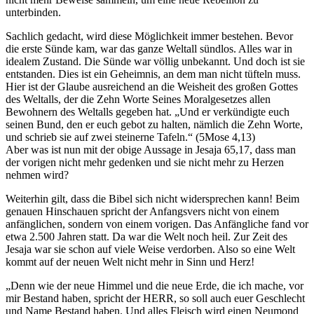
unterbinden.
Sachlich gedacht, wird diese Möglichkeit immer bestehen. Bevor
die erste Sünde kam, war das ganze Weltall sündlos. Alles war in
idealem Zustand. Die Sünde war völlig unbekannt. Und doch ist sie
entstanden. Dies ist ein Geheimnis, an dem man nicht tüfteln muss.
Hier ist der Glaube ausreichend an die Weisheit des großen Gottes
des Weltalls, der die Zehn Worte Seines Moralgesetzes allen
Bewohnern des Weltalls gegeben hat. „Und er verkündigte euch
seinen Bund, den er euch gebot zu halten, nämlich die Zehn Worte,
und schrieb sie auf zwei steinerne Tafeln.“ (5Mose 4,13)
Aber was ist nun mit der obige Aussage in Jesaja 65,17, dass man
der vorigen nicht mehr gedenken und sie nicht mehr zu Herzen
nehmen wird?
Weiterhin gilt, dass die Bibel sich nicht widersprechen kann! Beim
genauen Hinschauen spricht der Anfangsvers nicht von einem
anfänglichen, sondern von einem vorigen. Das Anfängliche fand vor
etwa 2.500 Jahren statt. Da war die Welt noch heil. Zur Zeit des
Jesaja war sie schon auf viele Weise verdorben. Also so eine Welt
kommt auf der neuen Welt nicht mehr in Sinn und Herz!
„Denn wie der neue Himmel und die neue Erde, die ich mache, vor
mir Bestand haben, spricht der HERR, so soll auch euer Geschlecht
und Name Bestand haben. Und alles Fleisch wird einen Neumond