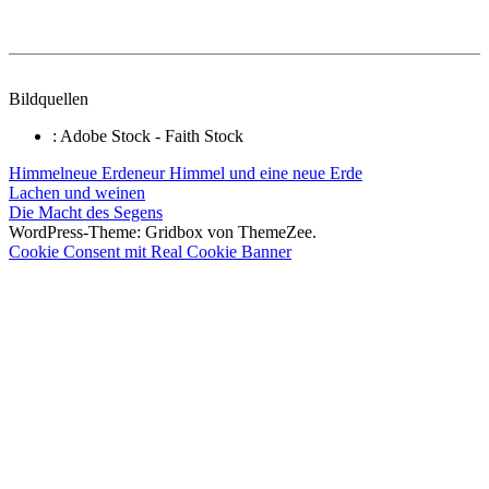
Bildquellen
: Adobe Stock - Faith Stock
Himmel
neue Erde
neur Himmel und eine neue Erde
Beitragsnavigation
Vorheriger
Lachen und weinen
Beitrag:
Nächster
Die Macht des Segens
Beitrag:
WordPress-Theme: Gridbox von ThemeZee.
Cookie Consent mit Real Cookie Banner