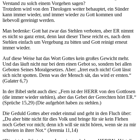
Verstand zu solch einem Vorgehen sagen?
Trotzdem wird von den Theologen weiter behauptet, ein Sünder
kann immer wieder, und immer wieder zu Gott kommen und
liebevoll gereinigt werden.
Man bedenke: Gott hat zwar das Stehlen verboten, aber ER nimmt
es nicht so ganz ernst, denn laut dieser These reicht es, nach dem
Stehlen einfach um Vergebung zu bitten und Gott reinigt erneut
immer wieder.
Auf diese Weise hat das Wort Gottes kein großes Gewicht mehr.
Und das läuft nicht nur bei dem einen Gebot so, sondern bei allen
Geboten Seines Moralgesetzes. Aber: „Irret euch nicht! Gott lässt
sich nicht spotten. Denn was der Mensch sät, das wird er ernten.“
(Galater 6,7)
In der Bibel steht auch dies: „Fern ist der HERR von den Gottlosen
(die immer wieder stehlen), aber das Gebet der Gerechten hört ER.“
(Sprüche 15,29) (Die aufgehört haben zu stehlen.)
Die Geduld Gottes aber endet einmal und geht in den Fluch über:
„Du aber bitte nicht für dies Volk und bringe für sie kein Flehen
noch Gebet vor mich; denn ich will sie nicht hören, wenn sie zu mir
schreien in ihrer Not.“ (Jeremia 11,14)