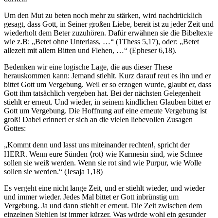
Um den Mut zu beten noch mehr zu stärken, wird nachdrücklich
gesagt, dass Gott, in Seiner großen Liebe, bereit ist zu jeder Zeit und
wiederholt dem Beter zuzuhören. Dafür erwähnen sie die Bibeltexte
wie z.B: „Betet ohne Unterlass, …“ (1Thess 5,17), oder: „Betet
allezeit mit allem Bitten und Flehen, …“ (Epheser 6,18).
Bedenken wir eine logische Lage, die aus dieser These
herauskommen kann: Jemand stiehlt. Kurz darauf reut es ihn und er
bittet Gott um Vergebung. Weil er so erzogen wurde, glaubt er, dass
Gott ihm tatsächlich vergeben hat. Bei der nächsten Gelegenheit
stiehlt er erneut. Und wieder, in seinem kindlichen Glauben bittet er
Gott um Vergebung. Die Hoffnung auf eine erneute Vergebung ist
groß! Dabei erinnert er sich an die vielen liebevollen Zusagen
Gottes:
„Kommt denn und lasst uns miteinander rechten!, spricht der
HERR. Wenn eure Sünden ⟨rot⟩ wie Karmesin sind, wie Schnee
sollen sie weiß werden. Wenn sie rot sind wie Purpur, wie Wolle
sollen sie werden.“ (Jesaja 1,18)
Es vergeht eine nicht lange Zeit, und er stiehlt wieder, und wieder
und immer wieder. Jedes Mal bittet er Gott inbrünstig um
Vergebung. Ja und dann stiehlt er erneut. Die Zeit zwischen dem
einzelnen Stehlen ist immer kürzer. Was würde wohl ein gesunder