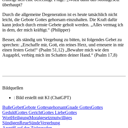
überhaupt?
Durch die allgemeine Degeneration ist es heute tatsächlich nicht
leicht, die Gebote Gottes gehorsam einzuhalten. Die Kraft dafür
kann jedoch durch ernste Gebete geholt werden. „Alles vermag ich
in dem, der mich kräftigt.“ (Philipper)
Besser, als ständig um Vergebung zu bitten, ist folgendes Gebet zu
sprechen: „Erschaffe mir, Gott, ein reines Herz, und erneuere in mir
einen festen Geist!“ (Psalm 51,12) „Bewahre mich wie den
Augapfel, verbirg mich im Schatten deiner Hand.“ (Psalm 17,8)
Bildquellen
: Bild erstellt mit KI (ChatGPT)
Buße
Gebet
Gebote Gottes
gehorsam
Gnade Gottes
Gottes
Geduld
Gottes Gericht
Gottes Liebe
Gottes
Wort
Heiligung
Moralgesetz
mutwilliges
Sündigen
Reue
Sünde
Vergebung
Vorheriger
Angriff auf der Zielgeraden