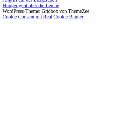
Beitragsnavigation
Beitrag:
Nächster
Hunger geht über die Leiche
Beitrag:
WordPress-Theme: Gridbox von ThemeZee.
Cookie Consent mit Real Cookie Banner