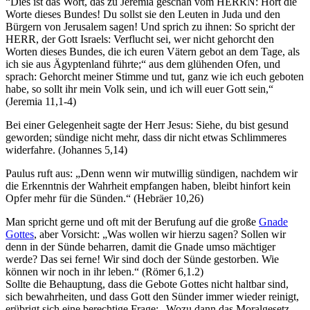
“Dies ist das Wort, das zu Jeremia geschah vom HERRN: Hört die
Worte dieses Bundes! Du sollst sie den Leuten in Juda und den
Bürgern von Jerusalem sagen! Und sprich zu ihnen: So spricht der
HERR, der Gott Israels: Verflucht sei, wer nicht gehorcht den
Worten dieses Bundes, die ich euren Vätern gebot an dem Tage, als
ich sie aus Ägyptenland führte;“ aus dem glühenden Ofen, und
sprach: Gehorcht meiner Stimme und tut, ganz wie ich euch geboten
habe, so sollt ihr mein Volk sein, und ich will euer Gott sein,“
(Jeremia 11,1-4)
Bei einer Gelegenheit sagte der Herr Jesus: Siehe, du bist gesund
geworden; sündige nicht mehr, dass dir nicht etwas Schlimmeres
widerfahre. (Johannes 5,14)
Paulus ruft aus: „Denn wenn wir mutwillig sündigen, nachdem wir
die Erkenntnis der Wahrheit empfangen haben, bleibt hinfort kein
Opfer mehr für die Sünden.“ (Hebräer 10,26)
Man spricht gerne und oft mit der Berufung auf die große
Gnade
Gottes
, aber Vorsicht: „Was wollen wir hierzu sagen? Sollen wir
denn in der Sünde beharren, damit die Gnade umso mächtiger
werde? Das sei ferne! Wir sind doch der Sünde gestorben. Wie
können wir noch in ihr leben.“ (Römer 6,1.2)
Sollte die Behauptung, dass die Gebote Gottes nicht haltbar sind,
sich bewahrheiten, und dass Gott den Sünder immer wieder reinigt,
erübrigt sich eine berechtige Frage: „Wozu dann das Moralgesetz