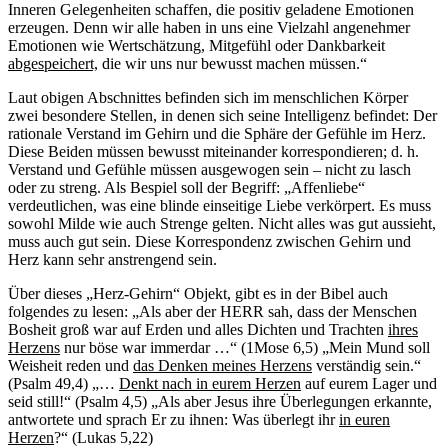
Inneren Gelegenheiten schaffen, die positiv geladene Emotionen
erzeugen. Denn wir alle haben in uns eine Vielzahl angenehmer
Emotionen wie Wertschätzung, Mitgefühl oder Dankbarkeit
abgespeichert,
die wir uns nur bewusst machen müssen.“
Laut obigen Abschnittes befinden sich im menschlichen Körper
zwei besondere Stellen, in denen sich seine Intelligenz befindet: Der
rationale Verstand im Gehirn und die Sphäre der Gefühle im Herz.
Diese Beiden müssen bewusst miteinander korrespondieren; d. h.
Verstand und Gefühle müssen ausgewogen sein – nicht zu lasch
oder zu streng. Als Bespiel soll der Begriff: „Affenliebe“
verdeutlichen, was eine blinde einseitige Liebe verkörpert. Es muss
sowohl Milde wie auch Strenge gelten. Nicht alles was gut aussieht,
muss auch gut sein. Diese Korrespondenz zwischen Gehirn und
Herz kann sehr anstrengend sein.
Über dieses „Herz-Gehirn“ Objekt, gibt es in der Bibel auch
folgendes zu lesen: „Als aber der HERR sah, dass der Menschen
Bosheit groß war auf Erden und alles Dichten und Trachten
ihres
Herzens
nur böse war immerdar …“ (1Mose 6,5) „Mein Mund soll
Weisheit reden und
das Denken meines Herzens
verständig sein.“
(Psalm 49,4) „…
Denkt nach in eurem Herzen
auf eurem Lager und
seid still!“ (Psalm 4,5) „Als aber Jesus ihre Überlegungen erkannte,
antwortete und sprach Er zu ihnen: Was überlegt ihr
in euren
Herzen
?“ (Lukas 5,22)