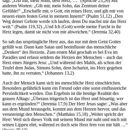
sagt: „Gib mir, mein Sohn, dein Herz, …“ (Sprüche 23,26) Mit
anderen Worten: „Gib mir, mein Sohn, das Zentrum deiner
Gefühle!“ „Erschaffe mir, o Gott, ein reines Herz, und gib mir von
neuem einen festen Geist in meinem Innern!“ (Psalm 51,12) „Den
Weg deiner Gebote werde ich laufen, denn Du machst mir das Herz
weit.“ (Psalm 119,32) „Und Ich (Gott) werde meine Furcht in ihr
Herz legen, damit sie nicht von mir abweichen.“ (Jeremia 32,40)
So sah das ursprüngliche Herz aus, das nur mit dem Geist Gottes
gefüllt war. Dann kam Satan und beeinflusste das menschliche
„Denken“ des Herzens. Zum ersten Mal geschah es bei Eva im
Paradies und erfasst seitdem die Herzen der Menschen – auch das
Herz eines Jüngers Jesu: „Und während des Mahls, als schon der
Teufel dem Judas, Simons Sohn, dem Ischariot, ins Herz gegeben
hatte, ihn zu verraten,“ (Johannes 13,2)
Auch der Mensch kann sich ins menschliche Herz einschleichen.
Besonders gefährlich kann ein Freund oder eine sonst einflussreiche
Persönlichkeit werden. Das Ergebnis ist die heutige Realität des
grauen Alltags: „Überaus trügerisch ist das Herz und bösartig; wer
kann es ergründen?“ (Jeremia 17,9) Der Herr Jesus sagte: „Was aber
aus dem Mund herausgeht, kommt aus dem Herzen hervor, und das
verunreinigt den Menschen.“ (Matthäus 15,18) „Weiter spricht der
Herr: Weil sich dieses Volk mit seinem Mund mir naht und mich mit
seinen Lippen ehrt, während es doch sein Herz fern von mir hält …“
(Jesaja 29,13)