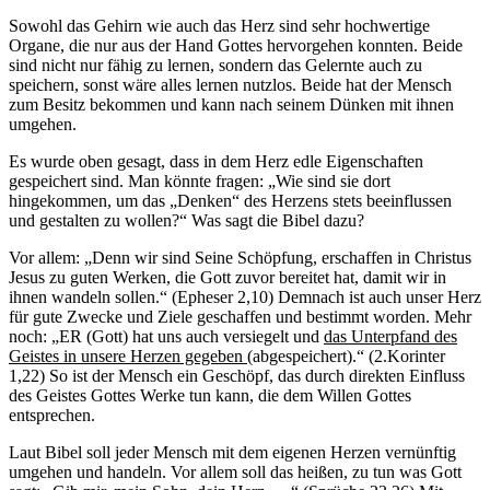
Sowohl das Gehirn wie auch das Herz sind sehr hochwertige
Organe, die nur aus der Hand Gottes hervorgehen konnten. Beide
sind nicht nur fähig zu lernen, sondern das Gelernte auch zu
speichern, sonst wäre alles lernen nutzlos. Beide hat der Mensch
zum Besitz bekommen und kann nach seinem Dünken mit ihnen
umgehen.
Es wurde oben gesagt, dass in dem Herz edle Eigenschaften
gespeichert sind. Man könnte fragen: „Wie sind sie dort
hingekommen, um das „Denken“ des Herzens stets beeinflussen
und gestalten zu wollen?“ Was sagt die Bibel dazu?
Vor allem: „Denn wir sind Seine Schöpfung, erschaffen in Christus
Jesus zu guten Werken, die Gott zuvor bereitet hat, damit wir in
ihnen wandeln sollen.“ (Epheser 2,10) Demnach ist auch unser Herz
für gute Zwecke und Ziele geschaffen und bestimmt worden. Mehr
noch: „ER (Gott) hat uns auch versiegelt und
das Unterpfand des
Geistes in unsere Herzen gegeben
(abgespeichert).“ (2.Korinter
1,22) So ist der Mensch ein Geschöpf, das durch direkten Einfluss
des Geistes Gottes Werke tun kann, die dem Willen Gottes
entsprechen.
Laut Bibel soll jeder Mensch mit dem eigenen Herzen vernünftig
umgehen und handeln. Vor allem soll das heißen, zu tun was Gott