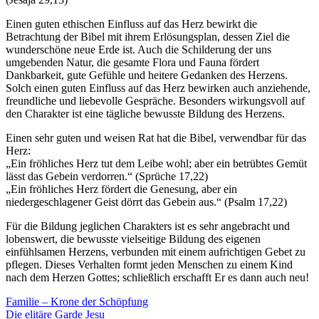
Einen guten ethischen Einfluss auf das Herz bewirkt die
Betrachtung der Bibel mit ihrem Erlösungsplan, dessen Ziel die
wunderschöne neue Erde ist. Auch die Schilderung der uns
umgebenden Natur, die gesamte Flora und Fauna fördert
Dankbarkeit, gute Gefühle und heitere Gedanken des Herzens.
Solch einen guten Einfluss auf das Herz bewirken auch anziehende,
freundliche und liebevolle Gespräche. Besonders wirkungsvoll auf
den Charakter ist eine tägliche bewusste Bildung des Herzens.
Einen sehr guten und weisen Rat hat die Bibel, verwendbar für das
Herz:
„Ein fröhliches Herz tut dem Leibe wohl; aber ein betrübtes Gemüt
lässt das Gebein verdorren.“ (Sprüche 17,22)
„Ein fröhliches Herz fördert die Genesung, aber ein
niedergeschlagener Geist dörrt das Gebein aus.“ (Psalm 17,22)
Für die Bildung jeglichen Charakters ist es sehr angebracht und
lobenswert, die bewusste vielseitige Bildung des eigenen
einfühlsamen Herzens, verbunden mit einem aufrichtigen Gebet zu
pflegen. Dieses Verhalten formt jeden Menschen zu einem Kind
nach dem Herzen Gottes; schließlich erschafft Er es dann auch neu!
Beitragsnavigation
Vorheriger
Familie – Krone der Schöpfung
Beitrag:
Nächster
Die elitäre Garde Jesu