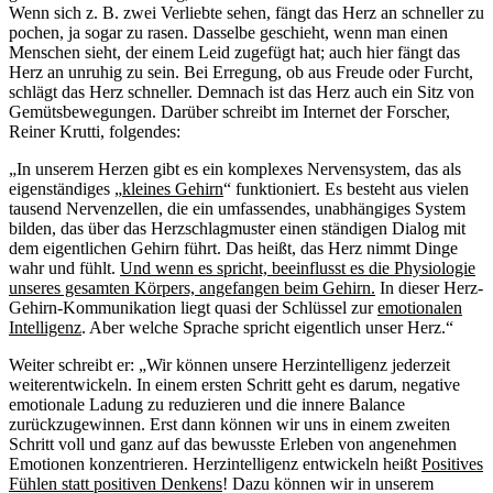
Wenn sich z. B. zwei Verliebte sehen, fängt das Herz an schneller zu
pochen, ja sogar zu rasen. Dasselbe geschieht, wenn man einen
Menschen sieht, der einem Leid zugefügt hat; auch hier fängt das
Herz an unruhig zu sein. Bei Erregung, ob aus Freude oder Furcht,
schlägt das Herz schneller. Demnach ist das Herz auch ein Sitz von
Gemütsbewegungen. Darüber schreibt im Internet der Forscher,
Reiner Krutti, folgendes:
„In unserem Herzen gibt es ein komplexes Nervensystem, das als
eigenständiges „
kleines Gehirn
“ funktioniert. Es besteht aus vielen
tausend Nervenzellen, die ein umfassendes, unabhängiges System
bilden, das über das Herzschlagmuster einen ständigen Dialog mit
dem eigentlichen Gehirn führt. Das heißt, das Herz nimmt Dinge
wahr und fühlt.
Und wenn es spricht, beeinflusst es die Physiologie
unseres gesamten Körpers, angefangen beim Gehirn.
In dieser Herz-
Gehirn-Kommunikation liegt quasi der Schlüssel zur
emotionalen
Intelligenz
. Aber welche Sprache spricht eigentlich unser Herz.“
Weiter schreibt er: „Wir können unsere Herzintelligenz jederzeit
weiterentwickeln. In einem ersten Schritt geht es darum, negative
emotionale Ladung zu reduzieren und die innere Balance
zurückzugewinnen. Erst dann können wir uns in einem zweiten
Schritt voll und ganz auf das bewusste Erleben von angenehmen
Emotionen konzentrieren. Herzintelligenz entwickeln heißt
Positives
Fühlen statt positiven Denkens
! Dazu können wir in unserem