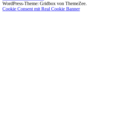
Beitrag:
WordPress-Theme: Gridbox von ThemeZee.
Cookie Consent mit Real Cookie Banner