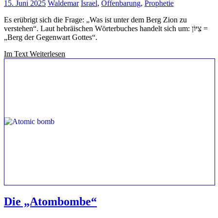
15. Juni 2025
Waldemar
Israel
,
Offenbarung
,
Prophetie
Es erübrigt sich die Frage: „Was ist unter dem Berg Zion zu
verstehen“. Laut hebräischen Wörterbuches handelt sich um: צִיּוֹן =
„Berg der Gegenwart Gottes“.
Im Text Weiterlesen
Die „Atombombe“